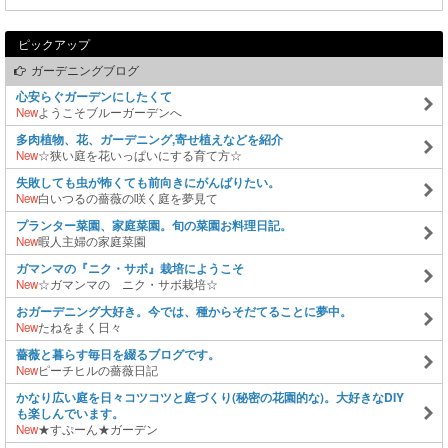
ピックアップ
ガーデニングブログ
心安らぐガーデンにしたくて
New
ようこそブルーガーデンへ
多肉植物、花、ガーデニング,寄せ植えなどを紹介
New
☆狭い庭を花いっぱいにする育て方☆
失敗しても虫が怖くても前向きにがんばりたい。
New
白いつるの薔薇の咲く庭を夢見て
プランター菜園、家庭菜園。旬の菜園お料理日記。
New
暇人主婦の家庭菜園
ガマンマの『ニク・サボ』栽培にようこそ
New
☆ガマンマの ニク・サボ栽培☆
おガーデニング大好き。今では、種からそだてることに夢中。
New
たねをまく日々
薔薇と暮らす毎日を綴るブログです。
New
ピーチヒルの薔薇日記
かなり広い庭を日々コツコツと庭づくり(秘密の花園的な)。大好きなDIY
も楽しんでいます。
New
★すぷーん★ガーデン