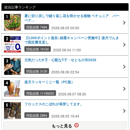
総合記事ランキング
夏に切り戻しで繰り返し花を咲かせる植物 ペチュニア バー
ベナ…
閲覧総数 7494
2026.08.05 00:00
【3,000ポイント進呈×抽選キャンペーン実施中】楽天でんき
で固定費見直し
閲覧総数 19150
2026.08.04 11:00
元気だったK子・心配なT子・せともの市2026
閲覧総数 3129
2026.08.06 22:54
楽天ラッキーくじ一覧（PC版）
閲覧総数 11199250
2026.08.07 08:35
フロックスのこぼれが発芽してます。
閲覧総数 2994
2026.08.05 19:44
もっと見る