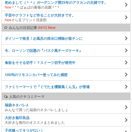
初めまして（＾＾）ガーデニング歴25年のアラカンの主婦です。
New
＊*＊ばぁばの薔薇の花園＊*＊
手芸やクラフトなど作ることが大好きです。
New
そら豆プリント倶楽部
みんなの注目記事
04/12 New
ダイソーで発見！お風呂の排水口掃除が楽チンに
今、ローソンで話題の『バスク風チーズケーキ』
食欲をそそる切手！？スイーツ切手が発売中
100均のリモコンカバー使ってみた感想
ファミリーマートで『ぐでたま燻製風くん玉』が登場
人気のクチコミテーマ
福袋ネタバレ♪
みんなで買った福袋のネタバレしましょ
大好き無印良品
大好きな無印のオススメまとめました
子供服ってキリがない！