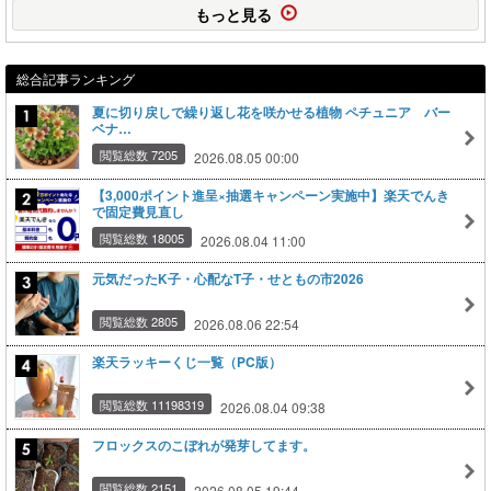
もっと見る
総合記事ランキング
夏に切り戻しで繰り返し花を咲かせる植物 ペチュニア バー
ベナ…
閲覧総数 7205
2026.08.05 00:00
【3,000ポイント進呈×抽選キャンペーン実施中】楽天でんき
で固定費見直し
閲覧総数 18005
2026.08.04 11:00
元気だったK子・心配なT子・せともの市2026
閲覧総数 2805
2026.08.06 22:54
楽天ラッキーくじ一覧（PC版）
閲覧総数 11198319
2026.08.04 09:38
フロックスのこぼれが発芽してます。
閲覧総数 2151
2026.08.05 19:44