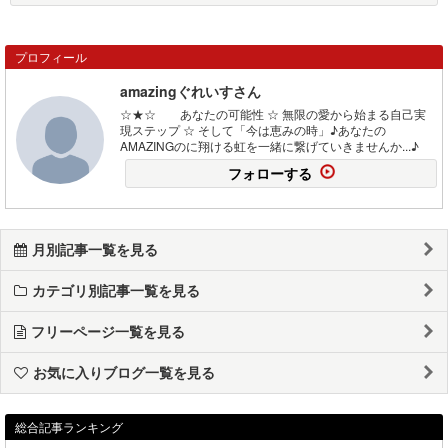
プロフィール
amazingぐれいすさん
☆★☆ あなたの可能性 ☆ 無限の愛から始まる自己実
現ステップ ☆ そして「今は恵みの時」♪あなたの
AMAZINGのに翔ける虹を一緒に繋げていきませんか...♪
フォローする
月別記事一覧を見る
カテゴリ別記事一覧を見る
フリーページ一覧を見る
お気に入りブログ一覧を見る
総合記事ランキング