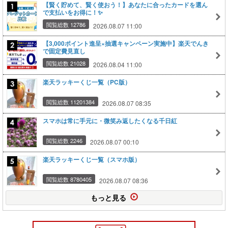
【賢く貯めて、賢く使おう！】あなたに合ったカードを選ん
で支払いをお得に！✨
閲覧総数 12786
2026.08.07 11:00
【3,000ポイント進呈×抽選キャンペーン実施中】楽天でんき
で固定費見直し
閲覧総数 21028
2026.08.04 11:00
楽天ラッキーくじ一覧（PC版）
閲覧総数 11201384
2026.08.07 08:35
スマホは常に手元に・微笑み返したくなる千日紅
閲覧総数 2246
2026.08.07 00:10
楽天ラッキーくじ一覧（スマホ版）
閲覧総数 8780405
2026.08.07 08:36
もっと見る