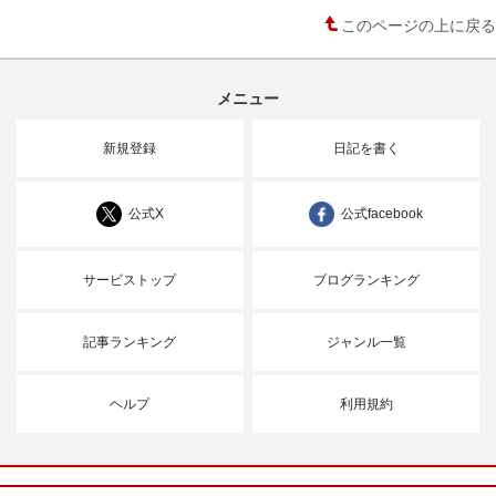
このページの上に戻る
メニュー
新規登録
日記を書く
公式X
公式facebook
サービストップ
ブログランキング
記事ランキング
ジャンル一覧
ヘルプ
利用規約