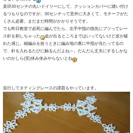
直径30センチの丸いドイリーにして、クッションカバーに縫い付け
るつもりなのですが、30センチって意外に大きくて、モチーフがた
くさん必要。まだまだ時間がかかりそうです。
でも昨日教室で必死に編んでたら、左手中指の指先にプツってレー
ス針を刺しちゃった
血が出るところまではいってないけど皮が破
れた感じ。細編みを拾うときに編み地の裏に中指が当たってるの
で、針を入れるたびに触るんだよね～。だんだん丈夫にするしかな
いのかしら(笑)休み休みやらないとね
並行してタティングレースの課題もやっています。