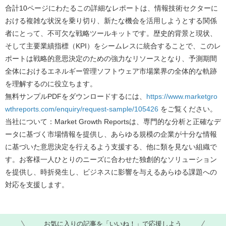
合計10ページにわたるこの詳細なレポートは、情報技術セクターに
おける複雑な状況を乗り切り、新たな機会を活用しようとする関係
者にとって、不可欠な戦略ツールキットです。歴史的背景と現状、
そして主要業績指標（KPI）をシームレスに統合することで、このレ
ポートは戦略的意思決定のための強力なリソースとなり、予測期間
全体におけるエネルギー管理ソフトウェア市場業界の全体的な軌跡
を理解するのに役立ちます。
無料サンプルPDFをダウンロードするには、
https://www.marketgro
wthreports.com/enquiry/request-sample/105426
をご覧ください。
当社について：Market Growth Reportsは、専門的な分析と正確なデ
ータに基づく市場情報を提供し、あらゆる規模の企業が十分な情報
に基づいた意思決定を行えるよう支援する、他に類を見ない組織で
す。お客様一人ひとりのニーズに合わせた独創的なソリューション
を提供し、時折発生し、ビジネスに影響を与えるあらゆる課題への
対応を支援します。
お気に入りの記事を「いいね！」で応援しよう