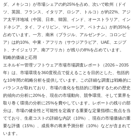
ダ、メキシコ）が市場シェアの約25%を占め、次いで欧州（ドイ
ツ、英国、フランス、イタリア、ロシア、トルコ）が約22%、アジ
ア太平洋地域（中国、日本、韓国、インド、オーストラリア、イン
ドネシア、タイ、フィリピン、マレーシア、ベトナム）が約35%を
占めています。一方、南米（ブラジル、アルゼンチン、コロンビ
ア）は約10%、中東・アフリカ（サウジアラビア、UAE、エジプ
ト、ナイジェリア、南アフリカ）が残りの8%を占めています。
戦略的価値と応用
エネルギー管理ソフトウェア市場市場調査レポート（2026～2035
年）は、市場環境を360度視点で捉えることを目的とした、包括的
な10年間の戦略分析を提供しています。この詳細な調査は戦略的に
バランスが取れており、市場の進化を包括的に理解するための歴史
的傾向の分析に20%を、現在の市場動向、競争環境、そして業界を
取り巻く環境の分析に25%を費やしています。レポートの残りの部
分は、市場の健全性と可能性を定義する重要な定量指標に焦点を当
てており、生産コストの詳細な内訳（10%）、現在の市場価値の重
要な評価（15%）、成長率の将来予測分析（10%）などが含まれて
います。