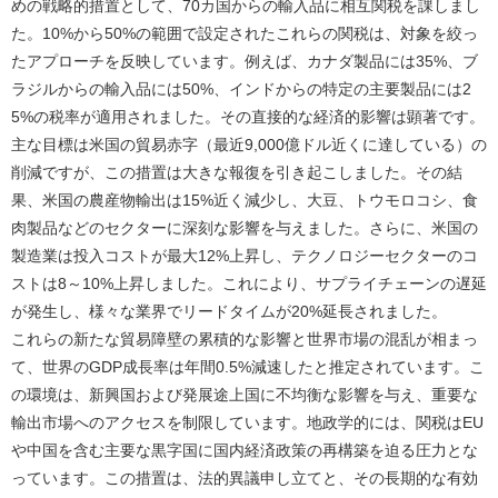
めの戦略的措置として、70カ国からの輸入品に相互関税を課しまし
た。10%から50%の範囲で設定されたこれらの関税は、対象を絞っ
たアプローチを反映しています。例えば、カナダ製品には35%、ブ
ラジルからの輸入品には50%、インドからの特定の主要製品には2
5%の税率が適用されました。その直接的な経済的影響は顕著です。
主な目標は米国の貿易赤字（最近9,000億ドル近くに達している）の
削減ですが、この措置は大きな報復を引き起こしました。その結
果、米国の農産物輸出は15%近く減少し、大豆、トウモロコシ、食
肉製品などのセクターに深刻な影響を与えました。さらに、米国の
製造業は投入コストが最大12%上昇し、テクノロジーセクターのコ
ストは8～10%上昇しました。これにより、サプライチェーンの遅延
が発生し、様々な業界でリードタイムが20%延長されました。
これらの新たな貿易障壁の累積的な影響と世界市場の混乱が相まっ
て、世界のGDP成長率は年間0.5%減速したと推定されています。こ
の環境は、新興国および発展途上国に不均衡な影響を与え、重要な
輸出市場へのアクセスを制限しています。地政学的には、関税はEU
や中国を含む主要な黒字国に国内経済政策の再構築を迫る圧力とな
っています。この措置は、法的異議申し立てと、その長期的な有効