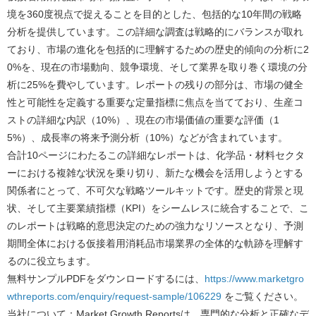
境を360度視点で捉えることを目的とした、包括的な10年間の戦略
分析を提供しています。この詳細な調査は戦略的にバランスが取れ
ており、市場の進化を包括的に理解するための歴史的傾向の分析に2
0%を、現在の市場動向、競争環境、そして業界を取り巻く環境の分
析に25%を費やしています。レポートの残りの部分は、市場の健全
性と可能性を定義する重要な定量指標に焦点を当てており、生産コ
ストの詳細な内訳（10%）、現在の市場価値の重要な評価（1
5%）、成長率の将来予測分析（10%）などが含まれています。
合計10ページにわたるこの詳細なレポートは、化学品・材料セクタ
ーにおける複雑な状況を乗り切り、新たな機会を活用しようとする
関係者にとって、不可欠な戦略ツールキットです。歴史的背景と現
状、そして主要業績指標（KPI）をシームレスに統合することで、こ
のレポートは戦略的意思決定のための強力なリソースとなり、予測
期間全体における仮接着用消耗品市場業界の全体的な軌跡を理解す
るのに役立ちます。
無料サンプルPDFをダウンロードするには、
https://www.marketgro
wthreports.com/enquiry/request-sample/106229
をご覧ください。
当社について：Market Growth Reportsは、専門的な分析と正確なデ