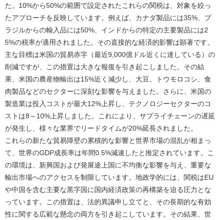
た。10%から50%の範囲で設定されたこれらの関税は、対象を絞っ
たアプローチを反映しています。例えば、カナダ製品には35%、ブ
ラジルからの輸入品には50%、インドからの特定の主要製品には2
5%の税率が適用されました。その直接的な経済的影響は顕著です。
主な目標は米国の貿易赤字（最近9,000億ドル近くに達している）の
削減ですが、この措置は大きな報復を引き起こしました。その結
果、米国の農産物輸出は15%近く減少し、大豆、トウモロコシ、食
肉製品などのセクターに深刻な影響を与えました。さらに、米国の
製造業は投入コストが最大12%上昇し、テクノロジーセクターのコ
ストは8～10%上昇しました。これにより、サプライチェーンの遅延
が発生し、様々な業界でリードタイムが20%延長されました。
これらの新たな貿易障壁の累積的な影響と世界市場の混乱が相まっ
て、世界のGDP成長率は年間0.5%減速したと推定されています。こ
の環境は、新興国および発展途上国に不均衡な影響を与え、重要な
輸出市場へのアクセスを制限しています。地政学的には、関税はEU
や中国を含む主要な黒字国に国内経済政策の再構築を迫る圧力とな
っています。この措置は、法的異議申し立てと、その長期的な有効
性に関する広範な懸念の両方を引き起こしています。その結果、世