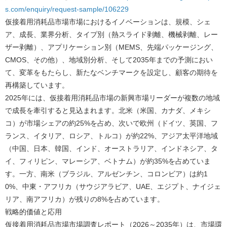
s.com/enquiry/request-sample/106229
仮接着用消耗品市場市場におけるイノベーションは、規模、シェ
ア、成長、業界分析、タイプ別（熱スライド剥離、機械剥離、レー
ザー剥離）、アプリケーション別（MEMS、先端パッケージング、
CMOS、その他）、地域別分析、そして2035年までの予測におい
て、変革をもたらし、新たなベンチマークを設定し、顧客の期待を
再構築しています。
2025年には、仮接着用消耗品市場の新興市場リーダーが複数の地域
で成長を牽引すると見込まれます。北米（米国、カナダ、メキシ
コ）が市場シェアの約25%を占め、次いで欧州（ドイツ、英国、フ
ランス、イタリア、ロシア、トルコ）が約22%、アジア太平洋地域
（中国、日本、韓国、インド、オーストラリア、インドネシア、タ
イ、フィリピン、マレーシア、ベトナム）が約35%を占めていま
す。一方、南米（ブラジル、アルゼンチン、コロンビア）は約1
0%、中東・アフリカ（サウジアラビア、UAE、エジプト、ナイジェ
リア、南アフリカ）が残りの8%を占めています。
戦略的価値と応用
仮接着用消耗品市場市場調査レポート（2026～2035年）は、市場環