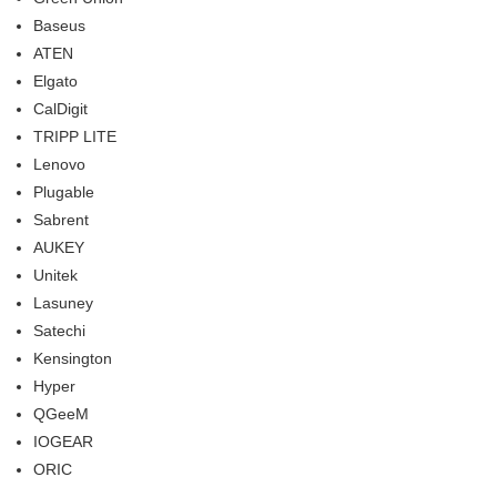
Baseus
ATEN
Elgato
CalDigit
TRIPP LITE
Lenovo
Plugable
Sabrent
AUKEY
Unitek
Lasuney
Satechi
Kensington
Hyper
QGeeM
IOGEAR
ORIC