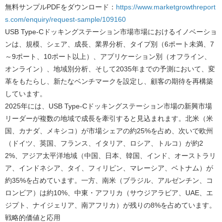
無料サンプルPDFをダウンロード：
https://www.marketgrowthreport
s.com/enquiry/request-sample/109160
USB Type-Cドッキングステーション市場市場におけるイノベーショ
ンは、規模、シェア、成長、業界分析、タイプ別（6ポート未満、7
～9ポート、10ポート以上）、アプリケーション別（オフライン、
オンライン）、地域別分析、そして2035年までの予測において、変
革をもたらし、新たなベンチマークを設定し、顧客の期待を再構築
しています。
2025年には、USB Type-Cドッキングステーション市場の新興市場
リーダーが複数の地域で成長を牽引すると見込まれます。北米（米
国、カナダ、メキシコ）が市場シェアの約25%を占め、次いで欧州
（ドイツ、英国、フランス、イタリア、ロシア、トルコ）が約2
2%、アジア太平洋地域（中国、日本、韓国、インド、オーストラリ
ア、インドネシア、タイ、フィリピン、マレーシア、ベトナム）が
約35%を占めています。一方、南米（ブラジル、アルゼンチン、コ
ロンビア）は約10%、中東・アフリカ（サウジアラビア、UAE、エ
ジプト、ナイジェリア、南アフリカ）が残りの8%を占めています。
戦略的価値と応用