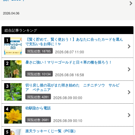
2026.04.06
総合記事ランキング
【賢く貯めて、賢く使おう！】あなたに合ったカードを選ん
で支払いをお得に！✨
閲覧総数 18785
2026.08.07 11:00
暑さに強い！マリーゴールドと日々草の種を採ろう！
閲覧総数 10134
2026.08.08 16:58
切り戻し後の花がまた咲き始めた ニチニチソウ サルビ
ア ペチュニア
閲覧総数 4281
2026.08.09 00:00
幼馴染から電話
閲覧総数 2681
2026.08.09 00:10
楽天ラッキーくじ一覧（PC版）