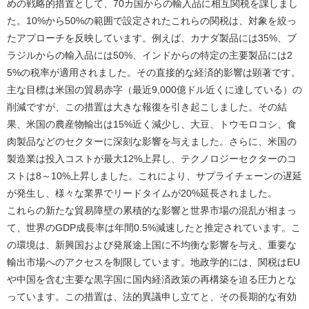
めの戦略的措置として、70カ国からの輸入品に相互関税を課しまし
た。10%から50%の範囲で設定されたこれらの関税は、対象を絞っ
たアプローチを反映しています。例えば、カナダ製品には35%、ブ
ラジルからの輸入品には50%、インドからの特定の主要製品には2
5%の税率が適用されました。その直接的な経済的影響は顕著です。
主な目標は米国の貿易赤字（最近9,000億ドル近くに達している）の
削減ですが、この措置は大きな報復を引き起こしました。その結
果、米国の農産物輸出は15%近く減少し、大豆、トウモロコシ、食
肉製品などのセクターに深刻な影響を与えました。さらに、米国の
製造業は投入コストが最大12%上昇し、テクノロジーセクターのコ
ストは8～10%上昇しました。これにより、サプライチェーンの遅延
が発生し、様々な業界でリードタイムが20%延長されました。
これらの新たな貿易障壁の累積的な影響と世界市場の混乱が相まっ
て、世界のGDP成長率は年間0.5%減速したと推定されています。こ
の環境は、新興国および発展途上国に不均衡な影響を与え、重要な
輸出市場へのアクセスを制限しています。地政学的には、関税はEU
や中国を含む主要な黒字国に国内経済政策の再構築を迫る圧力とな
っています。この措置は、法的異議申し立てと、その長期的な有効