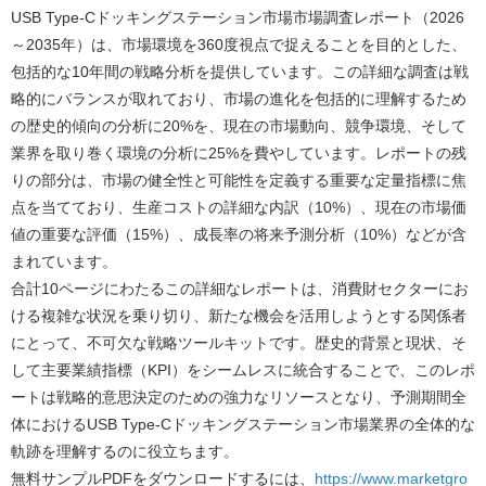
USB Type-Cドッキングステーション市場市場調査レポート（2026
～2035年）は、市場環境を360度視点で捉えることを目的とした、
包括的な10年間の戦略分析を提供しています。この詳細な調査は戦
略的にバランスが取れており、市場の進化を包括的に理解するため
の歴史的傾向の分析に20%を、現在の市場動向、競争環境、そして
業界を取り巻く環境の分析に25%を費やしています。レポートの残
りの部分は、市場の健全性と可能性を定義する重要な定量指標に焦
点を当てており、生産コストの詳細な内訳（10%）、現在の市場価
値の重要な評価（15%）、成長率の将来予測分析（10%）などが含
まれています。
合計10ページにわたるこの詳細なレポートは、消費財セクターにお
ける複雑な状況を乗り切り、新たな機会を活用しようとする関係者
にとって、不可欠な戦略ツールキットです。歴史的背景と現状、そ
して主要業績指標（KPI）をシームレスに統合することで、このレポ
ートは戦略的意思決定のための強力なリソースとなり、予測期間全
体におけるUSB Type-Cドッキングステーション市場業界の全体的な
軌跡を理解するのに役立ちます。
無料サンプルPDFをダウンロードするには、
https://www.marketgro