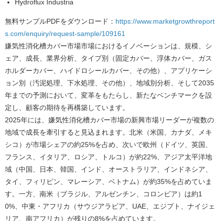
Hydroflux Industria
無料サンプルPDFをダウンロード：
https://www.marketgrowthreport
s.com/enquiry/request-sample/109161
嫌気性消化槽カバー市場市場におけるイノベーションは、規模、シ
ェア、成長、業界分析、タイプ別（固定カバー、浮体カバー、ガス
ホルダーカバー、ハイドロシールカバー、その他）、アプリケーシ
ョン別（汚泥処理、下水処理、その他）、地域別分析、そして2035
年までの予測において、変革をもたらし、新たなベンチマークを設
定し、顧客の期待を再構築しています。
2025年には、嫌気性消化槽カバー市場の新興市場リーダーが複数の
地域で成長を牽引すると見込まれます。北米（米国、カナダ、メキ
シコ）が市場シェアの約25%を占め、次いで欧州（ドイツ、英国、
フランス、イタリア、ロシア、トルコ）が約22%、アジア太平洋地
域（中国、日本、韓国、インド、オーストラリア、インドネシア、
タイ、フィリピン、マレーシア、ベトナム）が約35%を占めていま
す。一方、南米（ブラジル、アルゼンチン、コロンビア）は約1
0%、中東・アフリカ（サウジアラビア、UAE、エジプト、ナイジェ
リア、南アフリカ）が残りの8%を占めています。