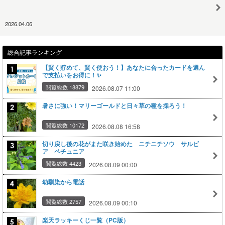
2026.04.06
総合記事ランキング
【賢く貯めて、賢く使おう！】あなたに合ったカードを選ん
で支払いをお得に！✨
閲覧総数 18879
2026.08.07 11:00
暑さに強い！マリーゴールドと日々草の種を採ろう！
閲覧総数 10172
2026.08.08 16:58
切り戻し後の花がまた咲き始めた ニチニチソウ サルビ
ア ペチュニア
閲覧総数 4423
2026.08.09 00:00
幼馴染から電話
閲覧総数 2757
2026.08.09 00:10
楽天ラッキーくじ一覧（PC版）