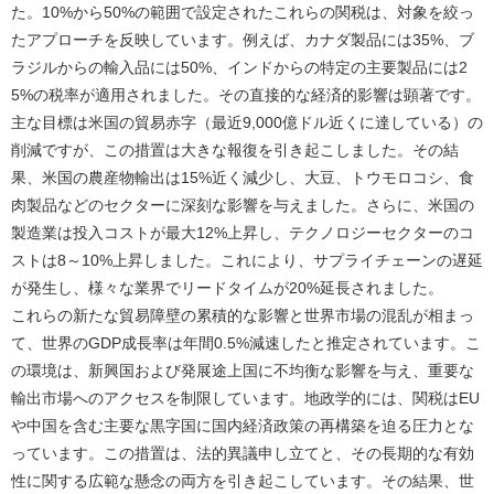
た。10%から50%の範囲で設定されたこれらの関税は、対象を絞っ
たアプローチを反映しています。例えば、カナダ製品には35%、ブ
ラジルからの輸入品には50%、インドからの特定の主要製品には2
5%の税率が適用されました。その直接的な経済的影響は顕著です。
主な目標は米国の貿易赤字（最近9,000億ドル近くに達している）の
削減ですが、この措置は大きな報復を引き起こしました。その結
果、米国の農産物輸出は15%近く減少し、大豆、トウモロコシ、食
肉製品などのセクターに深刻な影響を与えました。さらに、米国の
製造業は投入コストが最大12%上昇し、テクノロジーセクターのコ
ストは8～10%上昇しました。これにより、サプライチェーンの遅延
が発生し、様々な業界でリードタイムが20%延長されました。
これらの新たな貿易障壁の累積的な影響と世界市場の混乱が相まっ
て、世界のGDP成長率は年間0.5%減速したと推定されています。こ
の環境は、新興国および発展途上国に不均衡な影響を与え、重要な
輸出市場へのアクセスを制限しています。地政学的には、関税はEU
や中国を含む主要な黒字国に国内経済政策の再構築を迫る圧力とな
っています。この措置は、法的異議申し立てと、その長期的な有効
性に関する広範な懸念の両方を引き起こしています。その結果、世