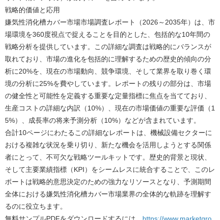
戦略的価値と応用
嫌気性消化槽カバー市場市場調査レポート（2026～2035年）は、市
場環境を360度視点で捉えることを目的とした、包括的な10年間の
戦略分析を提供しています。この詳細な調査は戦略的にバランスが
取れており、市場の進化を包括的に理解するための歴史的傾向の分
析に20%を、現在の市場動向、競争環境、そして業界を取り巻く環
境の分析に25%を費やしています。レポートの残りの部分は、市場
の健全性と可能性を定義する重要な定量指標に焦点を当てており、
生産コストの詳細な内訳（10%）、現在の市場価値の重要な評価（1
5%）、成長率の将来予測分析（10%）などが含まれています。
合計10ページにわたるこの詳細なレポートは、機械設備セクターに
おける複雑な状況を乗り切り、新たな機会を活用しようとする関係
者にとって、不可欠な戦略ツールキットです。歴史的背景と現状、
そして主要業績指標（KPI）をシームレスに統合することで、このレ
ポートは戦略的意思決定のための強力なリソースとなり、予測期間
全体における嫌気性消化槽カバー市場業界の全体的な軌跡を理解す
るのに役立ちます。
無料サンプルPDFをダウンロードするには、
https://www.marketgro