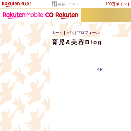
100万ポイン
美容・コスメ
ホーム
|
日記
|
プロフィール
育児&美容Blog
PR