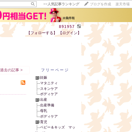
>>
人気記事ランキング
ブログを作成
楽天市場
891957
【フォローする】
【ログイン】
【毎日開催】
15記事にいいね！で1ポイント
10秒滞在
いいね!
--
/
--
過去の記事 >
フリーページ
妊娠
マタニティ
スキンケア
ボディケア
出産
出産準備
母乳
ボディケア
育児
ベビー＆キッズ マッ