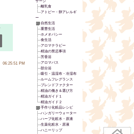
サージ
離乳食
アトピー・卵アレルギ
ー
自然生活
重曹生活
ホメオパシー
食生活
アロマテラピー
精油の禁忌事項
芳香浴
アロマバス
06:25:51 PM
部分浴
吸引・温湿布・冷湿布
ルームフレグランス
ブレンドファクター
精油の働き＆選び方
精油ガイド１
精油ガイド２
手作り化粧品レシピ
ハンガリーウォーター
ハーブ化粧水・原液
生薬化粧水・原液
ハニーリップ