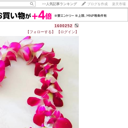
>>
人気記事ランキング
ブログを作成
楽天市場
1600252
【フォローする】
【ログイン】
【毎日開催】
15記事にいいね！で1ポイント
10秒滞在
いいね!
--
/
--