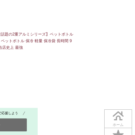
SNSで話題の2重アルミシリーズ】ペットボトル
ペットボトル 保冷 軽量 保冷袋 長時間 9
 当店史上 最強
で応援しよう
0
ホーム