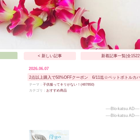
< 新しい記事
新着記事一覧(全1522
2026.06.07
2点以上購入で50%OFFクーポン 6/11迄☆ペットボトル
テーマ：
子供服ってキリがない！(487850)
カテゴリ：
おすすめ商品
----Blo-katsu AD----
----Blo-katsu AD----