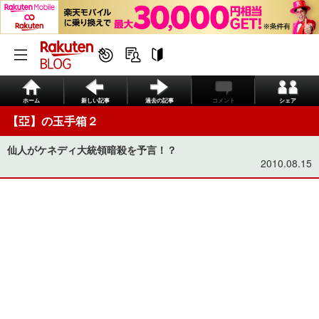
ホーム
新しい記事
過去の記事
コメント
シェア
【亞】の玉手箱２
仙人がケネディ大統領暗殺を予言！？
2010.08.15