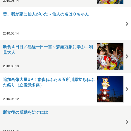
2010.08.14
昔、我が家に仙人がいた～仙人の名は０ちゃん
2010.08.14
断食４日目／易経一日一言～森羅万象に学ぶ―利
見大人
2010.08.13
追加画像大量UP！青森ねぶた＆五所川原立ちねぶ
た祭り（立佞武多祭）
2010.08.12
断食後の反動を防ぐには