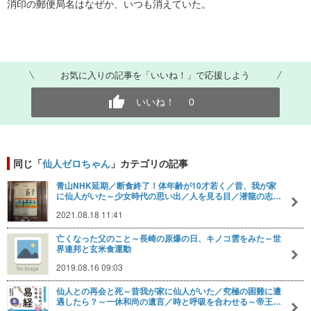
消印の郵便局名はなぜか、いつも消えていた。
お気に入りの記事を「いいね！」で応援しよう
いいね！
0
同じ「
仙人ゼロちゃん
」カテゴリの記事
青山NHK延期／断食終了！体年齢が10才若く／昔、我が家
に仙人がいた～少女時代の思い出／人を見る目／潜龍の志…
2021.08.18 11:41
亡くなった父のこと～長崎の原爆の日、キノコ雲をみた～世
界連邦と玄米食運動
2019.08.16 09:03
仙人との再会と死～昔我が家に仙人がいた／究極の困難に遭
遇したら？～一休和尚の遺言／時と呼吸を合わせる～帝王…