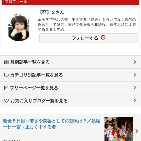
プロフィール
【亞】２さん
帝王学で兆しの書、中国古典『易経』を占いでなく古代の
叡智として研究。東洋文化振興会相談役。毎年お盆に１週
間断食５１年め。
フォローする
月別記事一覧を見る
カテゴリ別記事一覧を見る
フリーページ一覧を見る
お気に入りブログ一覧を見る
断食５日目～若さや美容としての効果は？／易経
一日一言～正しく中する者