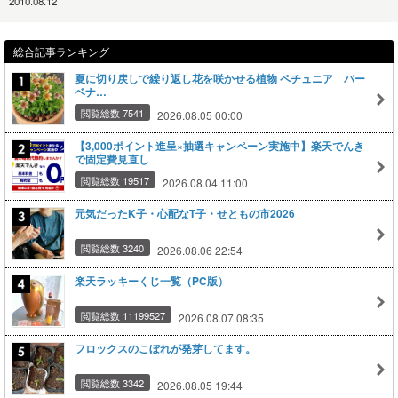
2010.08.12
総合記事ランキング
夏に切り戻しで繰り返し花を咲かせる植物 ペチュニア バー
ベナ…
閲覧総数 7541
2026.08.05 00:00
【3,000ポイント進呈×抽選キャンペーン実施中】楽天でんき
で固定費見直し
閲覧総数 19517
2026.08.04 11:00
元気だったK子・心配なT子・せともの市2026
閲覧総数 3240
2026.08.06 22:54
楽天ラッキーくじ一覧（PC版）
閲覧総数 11199527
2026.08.07 08:35
フロックスのこぼれが発芽してます。
閲覧総数 3342
2026.08.05 19:44