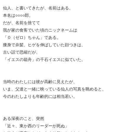
仙人、と書いてきたが、名前はある。
本名は○○○○郎。
だが、名前を捨てて
我が家の食客でいた頃のニックネームは
「０（ゼロ）ちゃん」である。
痩身で弁髪、ヒゲを伸ばしていた顔つきは、
古い話で恐縮だが、
「イエスの箱舟」の千石イエスに似ていた。
当時のわたしには彼が高齢に見えたが、
いま、父達と一緒に映っている仙人の写真を眺めると、
今のわたしよりも年齢的には相当若い。
ある深夜のこと、突然
「近々、東か西のリーダーが死ぬ」