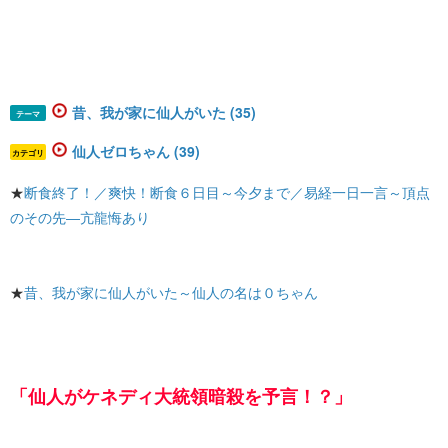
昔、我が家に仙人がいた (35)
テーマ
仙人ゼロちゃん (39)
カテゴリ
★
断食終了！／爽快！断食６日目～今夕まで／易経一日一言～頂点
のその先―亢龍悔あり
★
昔、我が家に仙人がいた～仙人の名は０ちゃん
「仙人がケネディ大統領暗殺を予言！？」