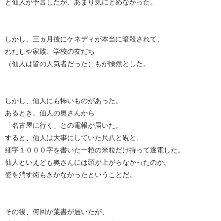
と仙人が予言したが、あまり気にとめなかった。
しかし、三ヵ月後にケネディが本当に暗殺されて、
わたしや家族、学校の友だち
（仙人は皆の人気者だった）もが慄然とした。
しかし、仙人にも怖いものがあった。
あるとき、仙人の奥さんから
「名古屋に行く」との電報が届いた。
すると、仙人は大事にしていた尺八と硯と、
細字１０００字を書いた一粒の米粒だけ持って逐電した。
仙人といえども奥さんには頭が上がらなかったのか。
姿を消す術もきかなかったということだ。
その後、何回か葉書が届いたが、