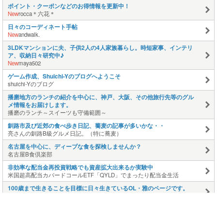
ポイント・クーポンなどのお得情報を更新中！
New
rocca＊六花＊
日々のコーディネート手帖
New
andwalk.
3LDKマンションに夫、子供2人の4人家族暮らし。時短家事、インテリ
ア、収納日々研究中♪
New
maya502
ゲーム作成、Shuichi-Yのブログへようこそ
shuichi-Yのブログ
播磨地方のランチの紹介を中心に、神戸、大阪、その他旅行先等のグル
メ情報をお届けします。
播磨のランチ～スイーツも守備範囲～
釧路市及び近郊の食べ歩き日記、蕎麦の記事が多いかな・・
亮さんの釧路B級グルメ日記。（特に蕎麦）
名古屋を中心に、ディープな食を探検しませんか？
名古屋B食倶楽部
非効率な配当金再投資戦略でも資産拡大出来るか実験中
米国超高配当カバードコールETF「QYLD」でまったり配当金生活
100歳まで生きることを目標に日々生きているOL・雅のページです。
雅の日記～お気楽生活をめざして
ヨーキー モアナの茅ヶ崎生活 ブログへようこそ
ヨーキーモアナ 地域猫クロちゃんの茅ヶ崎生活