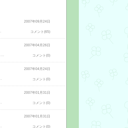
2007年09月24日
ることができます ご質問等がございましたら、 お気軽にお問い合わせください！初めての方でも、丁寧にお答えします。 ０６－６５８２－３９１５ （吉田まで） インターネットからのお問い合わせは ⇒ コチラから
コメント(65)
2007年04月26日
【保護メガネの点検方法】は、ご自身での点検方法になりますが、 防じんメガネやゴーグルタイプであれば、 ●顔とメガネの密着度がしっかりしているかどうか。 ●頭ひものゴムが伸びていないかどうか。 有害光線のメガネを含む全てのメガネにつきまして、 ●レンズに傷がついていないか。（傷から割れてくるおそれがありますので）●フレームの蝶番やネジがゆるんでいないか。 という点検方法になります。特に、ＪＩＳ規格などで決まった点検方法などがある訳ではございませんのでご使用ごとに、ご自身で上記の安全の確認をお願いしております。 安全保護用品のことで何かございましたら、いつでもお気軽にお問い合わせください ０６－６５８２－３９１５ホームページからのお問い合わせも大歓迎です！
コメント(0)
2007年04月24日
原因となりますので、交換時期になりますが、保護メガネはプラスチック製品ですので、 3年を目処に交換されることをおすすめしております。 メガネが汚れた際は・・・中性洗剤を薄めた液にレンズをひたして、指先で汚れを落とした後、柔らかい布などで軽く拭いてあげてください。 その他、安全保護具のことなら何でもお気軽にご質問ください！ インターネットからのお問い合わせは ⇒ コチラ不二産業のホームページは ⇒ コチラお電話でのお問い合わせも大歓迎です！06-6582-3915
コメント(0)
2007年01月31日
誤ると、眼に異物が入りやすくなったり、メガネが傷ついたり外れたりします。また、防曇効果がなくなり、保護メガネの機能が発揮しにくくなります。 メガネが汚れた際は・・・中性洗剤を薄めた液にレンズをひたして、指先で汚れを落とした後、柔らかい布などで軽く拭いてあげてください保護メガネのことで、ご質問等がございましたら、お気軽にお問い合わせください！インターネットでのお問い合わせはこちら→お問い合わせもちろん、お電話でのお問い合わせも大歓迎です！電話番号：０６－６５８２－３９１５不二産業のホームぺージ
コメント(0)
2007年01月31日
ましょう。保護メガネのことで、ご質問等がございましたら、お気軽にお問い合わせください！初めての方でも分かりやすくご説明させていただきます。インターネットでのお問い合わせはこちら→お問い合わせもちろん、お電話でのお問い合わせも大歓迎です！電話番号：０６－６５８２－３９１５不二産業のホームぺージ
コメント(0)