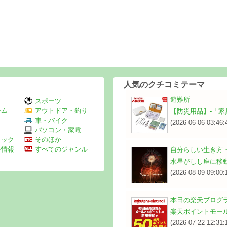
人気のクチコミテーマ
避難所
スポーツ
ーム
アウトドア・釣り
【防災用品】‐「家
Ｖ
車・バイク
(2026-06-06 03:46:
パソコン・家電
ミック
そのほか
外情報
すべてのジャンル
自分らしい生き方
水星がしし座に移
(2026-08-09 09:00:
本日の楽天ブログ
楽天ポイントモー
(2026-07-22 12:31: