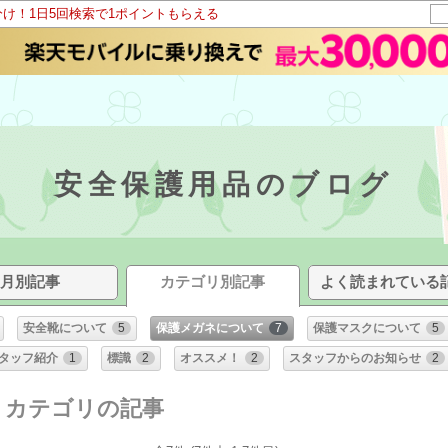
分け！1日5回検索で1ポイントもらえる
安全保護用品のブログ
月別記事
カテゴリ別記事
よく読まれている
安全靴について
5
保護メガネについて
7
保護マスクについて
5
タッフ紹介
1
標識
2
オススメ！
2
スタッフからのお知らせ
2
] カテゴリの記事