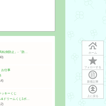
具転倒防止」‐「防…
ホーム
40)
フォローする
・お仕事
動
14)
新着記事
ラッキーくじ
上に戻る
ル&ドリームくじ1ポ…
12)