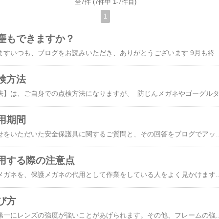
全7件 (7件中 1-7件目)
1
塵もできますか？
大変ごぶさたしておりますいつも、ブログをお読みいただき、ありがとうございます 9月も終わりに近づき、ようやく朝晩は秋の気配が感じられるようになってきましたね さて、今日はお客様からのご質問にお答えしたいと思います Q ・ 防毒マスクで粉塵はある程度防げるのでしょうか？ A ・ 防毒マスクのアンモニア吸収缶の前面に、ＫＧＣ－1用のフィルターとフィルター押さえを付ければ、使用す
検方法
用期間
お客様からお問い合わせをいただいた安全保護具に関するご質問と、その回答をブログでアップしていきます！何かひとつでも、ご参考になれば幸いです。 今回は、【保護メガネの有効期限】についてのご質問です。 保護メガネの使用期限は、 使用状況（場所）や、1日の使用時間によってかなり変わってくるのですが、 ●レンズに傷がつき、見えにくくなった場合。 ●フレームに、割れや傷がついた場合。 ゴーグルタイプであれば、さらに●ベルト（頭ひも）が伸びた場合。 上記の場合、事故・破損・目の疲労の
使用する際の注意点
！注意１！視力矯正用メガネを、保護メガネの代用として作業をしている人をよく見かけますが、これは裸眼で作業をしているのと同じです。視力矯正メガネは近視、遠視、乱視の屈折異常または老眼を強制して物体の存在や形状を確認する眼の能力の回復をはかるためのもので保護具とは異なります。！注意２！保護メガネは万能ではなく、正しく使用してこそ安全性が高まります。保護メガネは作業中に発生するいろんな危険物から保護するようにつくられています。これらの機能を発揮するために、選定、使用方法、保守点検等に注意が必要です。使用方法を
び方
保護メガネの特徴は、第一にレンズの強度が強いことがあげられます。その他、フレームの強度等細部にわたりJIS規格（JIS T8147）で定められています。製品選定は「JIS規格品」やJIS規格品と同等の性能を持つ製品を選定することが安全のポイントです。保護メガネを選ぶ際は作業用途にあったタイプを選び