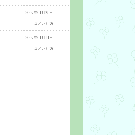
2007年01月25日
発生比率は、全災害の約30％にも達します。「0.17％に対して、30％」いかに眼の災害が多いかが、お分かりいただけると思います。大切な眼を守るためにも、正しい使い方で保護メガネをご使用になることをオススメいたします。保護メガネのことで、ご質問等がございましたら、お気軽にお問い合わせください！インターネットでのお問い合わせはこちら→お問い合わせもちろん、お電話でのお問い合わせも大歓迎です！電話番号：０６－６５８２－３９１５不二産業のホームぺージ
コメント(0)
2007年01月11日
してこそ安全性が高まります。保護メガネは作業中に発生するいろんな危険物から保護するようにつくられています。これらの機能を発揮するために、選定、使用方法、保守点検等に注意が必要です。使用方法を誤ると、眼に異物が入りやすくなったり、メガネが傷ついたり外れたりします。また、防曇効果がなくなったり、保護メガネの機能が発揮しにくくなります。保護メガネのことで、ご質問等がございましたら、お気軽にお問い合わせください！インターネットでのお問い合わせはこちら→お問い合わせもちろん、お電話でのお問い合わせも大歓迎です！電話番号：０６－６５８２－３９１５不二産業のホームぺージ
コメント(0)