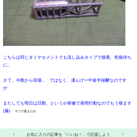
こちらは同じタミヤセメントでも流し込みタイプで接着、乾燥待ち
に。
さて、今晩から現場... ではなく、凄んげー中途半端鬱なのです
が
またしても明日は日勤、というか研修で昼間行動なのでもう寝ます
(爆)
マジで老人だわ
お気に入りの記事を「いいね！」で応援しよう