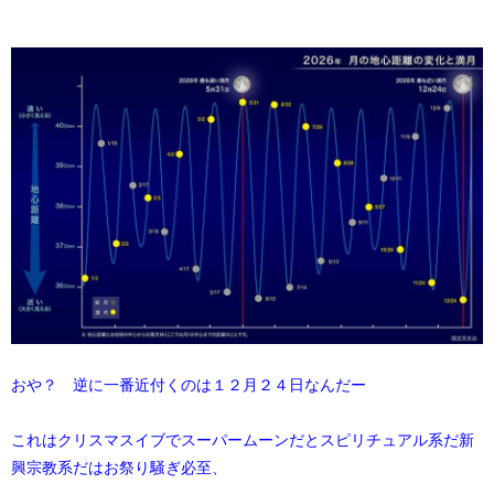
おや？ 逆に一番近付くのは１２月２４日なんだー
これはクリスマスイブでスーパームーンだとスピリチュアル系だ新
興宗教系だはお祭り騒ぎ必至、