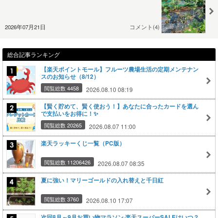
2026年07月21日
コメント(4)
総合記事ランキング
【楽天ポイントモール】フルーツ農場生活の定期メンテナン
スのお知らせ（8/12）
閲覧総数 4458
2026.08.10 08:19
【賢く貯めて、賢く使おう！】あなたに合ったカードを選ん
で支払いをお得に！✨
閲覧総数 20265
2026.08.07 11:00
楽天ラッキーくじ一覧（PC版）
閲覧総数 11206426
2026.08.07 08:35
夏に強い！マリーゴールドの入れ替えと千日紅
閲覧総数 3760
2026.08.10 17:07
次回8月～9月お買い物マラソン·楽天スーパーSALEはいつ？