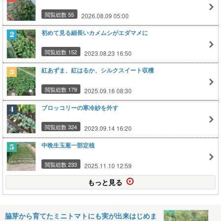
閲覧総数 55
2026.08.09 05:00
初めて見る細長いカメムシがエダマメに
閲覧総数 152
2023.08.23 16:50
紅あずま、紅はるか、シルクスイート収穫
閲覧総数 179
2025.09.16 08:30
ブロッコリーの寒冷紗を外す
閲覧総数 324
2023.09.14 16:20
中晩生玉葱一部定植
閲覧総数 233
2025.11.10 12:59
もっと見る
脇芽から育てたミニトマトにも実が出来はじめま