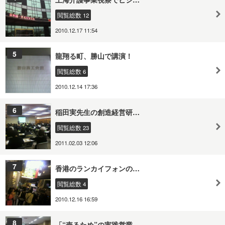
閲覧総数 12
2010.12.17 11:54
5
龍翔る町、勝山で講演！
閲覧総数 6
2010.12.14 17:36
6
稲田実先生の創造経営研…
閲覧総数 23
2011.02.03 12:06
7
香港のランカイフォンの…
閲覧総数 4
2010.12.16 16:59
8
「“売るため”の実践営業…