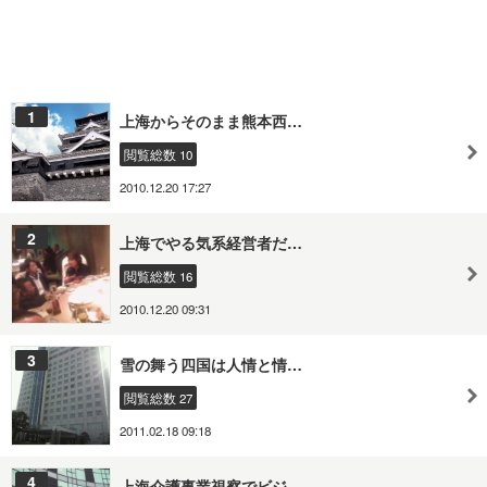
1
上海からそのまま熊本西…
閲覧総数 10
2010.12.20 17:27
2
上海でやる気系経営者だ…
閲覧総数 16
2010.12.20 09:31
3
雪の舞う四国は人情と情…
閲覧総数 27
2011.02.18 09:18
4
上海介護事業視察でビジ…