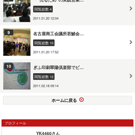
閲覧総数 4
2011.01.20 12:04
9
名古屋商工会議所若鯱会…
閲覧総数 10
2011.01.20 17:52
10
ぎふ印刷翠陽倶楽部でビ…
閲覧総数 12
2011.02.18 09:14
ホームに戻る
プロフィール
YK4460さん