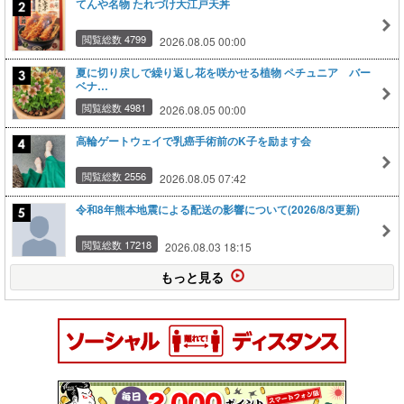
てんや名物 たれづけ大江戸天丼
閲覧総数 4799
2026.08.05 00:00
夏に切り戻しで繰り返し花を咲かせる植物 ペチュニア バー
ベナ…
閲覧総数 4981
2026.08.05 00:00
高輪ゲートウェイで乳癌手術前のK子を励ます会
閲覧総数 2556
2026.08.05 07:42
令和8年熊本地震による配送の影響について(2026/8/3更新)
閲覧総数 17218
2026.08.03 18:15
もっと見る