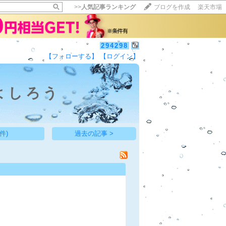
>>
人気記事ランキング
ブログを作成
楽天市場
294298
【フォローする】
【ログイン】
【毎日開催】
15記事にいいね！で1ポイント
10秒滞在
よしろう
いいね!
--
/
--
件)
過去の記事 >