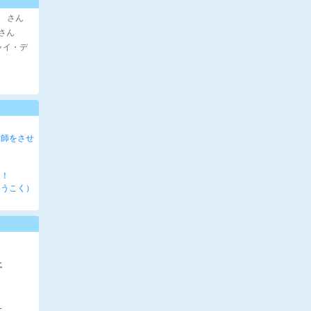
 さん
さん
ャイ・デ
講師をさせ
た！
ほうこく）
土