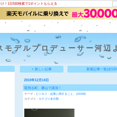
分け！1日5回検索で1ポイントもらえる
スモデルプロデューサー河辺
< 新しい記事
新着記事一覧(全530
2010年12月14日
龍翔る町、勝山で講演！
テーマ：
ビジネス・起業に関すること。(20338)
カテゴリ：
カテゴリ未分類