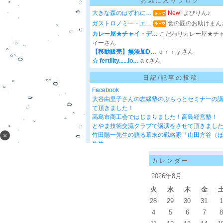
お気に入りブログ
大きな森のはずれに…
New!
よびりん♪
ガストロノミー・エ…
食の匠のお助けまん
カレー屋★チャイ・デ…
こだわりカレー屋★チ
ィーさん
【移動販売】無添加D…
ｄｒｒｙさん
☆ fertility......lo…
a-cさん
日記/記事の投稿
Facebook
大谷由里子さんの志縁塾のぷらっとセミナーの
て頂きました！
高島市商工会ではじまりました！高島経営塾！
とやま技術交流クラブで講演をさせて頂きまし
×
竹田陽一先生の語る幕末の戦略家「山田方谷（
先生」
カレンダー
2026年8月
日
月
火
水
木
金
26
27
28
29
30
31
1
2
3
4
5
6
7
8