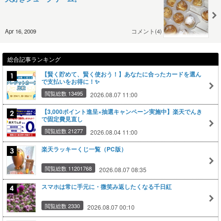
Apr 16, 2009
コメント(4)
総合記事ランキング
【賢く貯めて、賢く使おう！】あなたに合ったカードを選ん
で支払いをお得に！✨
閲覧総数 13495
2026.08.07 11:00
【3,000ポイント進呈×抽選キャンペーン実施中】楽天でんき
で固定費見直し
閲覧総数 21277
2026.08.04 11:00
楽天ラッキーくじ一覧（PC版）
閲覧総数 11201768
2026.08.07 08:35
スマホは常に手元に・微笑み返したくなる千日紅
閲覧総数 2330
2026.08.07 00:10