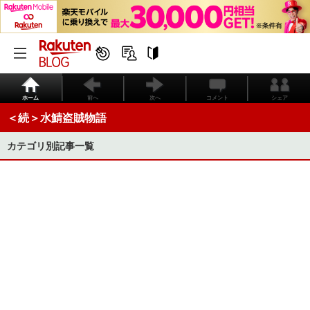
ホーム
前へ
次へ
コメント
シェア
＜続＞水鯖盗賊物語
カテゴリ別記事一覧