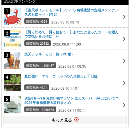
総合記事ランキング
【楽天ポイントモール】フルーツ農場生活の定期メンテナン
スのお知らせ（8/12）
閲覧総数 4663
2026.08.10 08:19
【賢く貯めて、賢く使おう！】あなたに合ったカードを選ん
で支払いをお得に！✨
閲覧総数 20332
2026.08.07 11:00
楽天ラッキーくじ一覧（PC版）
閲覧総数 11206487
2026.08.07 08:35
夏に強い！マリーゴールドの入れ替えと千日紅
閲覧総数 4321
2026.08.10 17:07
次回8月～9月お買い物マラソン·楽天スーパーSALEはいつ？
2026年最新情報＆攻略まとめ
閲覧総数 13096878
2026.08.11 00:11
もっと見る