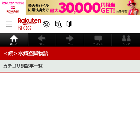
ホーム
前へ
次へ
コメント
シェア
＜続＞水鯖盗賊物語
カテゴリ別記事一覧