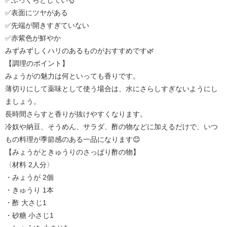
✅ふっくらとしている
✅表面にツヤがある
✅先端が開きすぎていない
✅赤紫色が鮮やか
みずみずしくハリのあるものがおすすめです🌿
【調理のポイント】
みょうがの魅力は何といっても香りです。
薄切りにして薬味として使う場合は、水にさらしすぎないようにし
ましょう。
長時間さらすと香りが抜けやすくなります。
冷奴や納豆、そうめん、サラダ、酢の物などに加えるだけで、いつ
もの料理が季節感のある一品になります😊
【みょうがときゅうりのさっぱり酢の物】
〈材料 2人分〉
・みょうが 2個
・きゅうり 1本
・酢 大さじ1
・砂糖 小さじ1