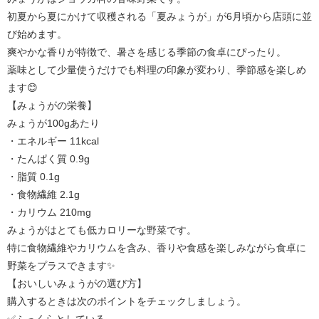
初夏から夏にかけて収穫される「夏みょうが」が6月頃から店頭に並
び始めます。
爽やかな香りが特徴で、暑さを感じる季節の食卓にぴったり。
薬味として少量使うだけでも料理の印象が変わり、季節感を楽しめ
ます😊
【みょうがの栄養】
みょうが100gあたり
・エネルギー 11kcal
・たんぱく質 0.9g
・脂質 0.1g
・食物繊維 2.1g
・カリウム 210mg
みょうがはとても低カロリーな野菜です。
特に食物繊維やカリウムを含み、香りや食感を楽しみながら食卓に
野菜をプラスできます✨
【おいしいみょうがの選び方】
購入するときは次のポイントをチェックしましょう。