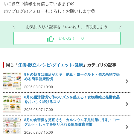
りに役立つ情報を発信していきます🌿
ぜひブログのフォローもよろしくお願いします😊
お気に入りの記事を「いいね！」で応援しよう
いいね！
0
同じ「
栄養•献立•レシピ•ダイエット•健康
」カテゴリの記事
8月の朝食は腸活がカギ！納豆・ヨーグルト・旬の果物で始
める簡単健康習慣
2026.08.07 19:00
8月の腸活習慣で体のリズムを整える！食物繊維と発酵食品
をおいしく続けるコツ
2026.08.07 17:00
8月の食習慣を見直そう！カルシウム不足対策に牛乳・ヨー
グルト・しらすを取り入れる簡単健康習慣
2026.08.07 15:00