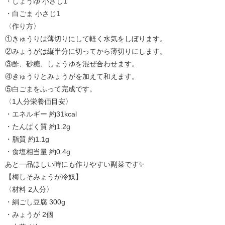
・しょうゆ 小さじ1
・白ごま 小さじ1
〈作り方〉
①きゅうりは薄切りにして軽く水気をしぼります。
②みょうがは縦半分に切ってから薄切りにします。
③酢、砂糖、しょうゆを混ぜ合わせます。
④きゅうりとみょうがを加えて和えます。
⑤白ごまをふって完成です。
〈1人分栄養価目安〉
・エネルギー 約31kcal
・たんぱく質 約1.2g
・脂質 約1.1g
・食塩相当量 約0.4g
あと一品ほしい時にも作りやすい副菜です✨
【梅しそみょうが冷奴】
〈材料 2人分〉
・絹ごし豆腐 300g
・みょうが 2個