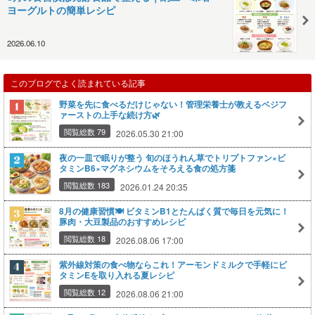
ヨーグルトの簡単レシピ
2026.06.10
このブログでよく読まれている記事
野菜を先に食べるだけじゃない！管理栄養士が教えるベジフ
ァーストの上手な続け方🌿
閲覧総数 79
2026.05.30 21:00
夜の一皿で眠りが整う 旬のほうれん草でトリプトファン×ビ
タミンB6×マグネシウムをそろえる食の処方箋
閲覧総数 183
2026.01.24 20:35
8月の健康習慣🍽️ ビタミンB1とたんぱく質で毎日を元気に！
豚肉・大豆製品のおすすめレシピ
閲覧総数 18
2026.08.06 17:00
紫外線対策の食べ物ならこれ！アーモンドミルクで手軽にビ
タミンEを取り入れる夏レシピ
閲覧総数 12
2026.08.06 21:00