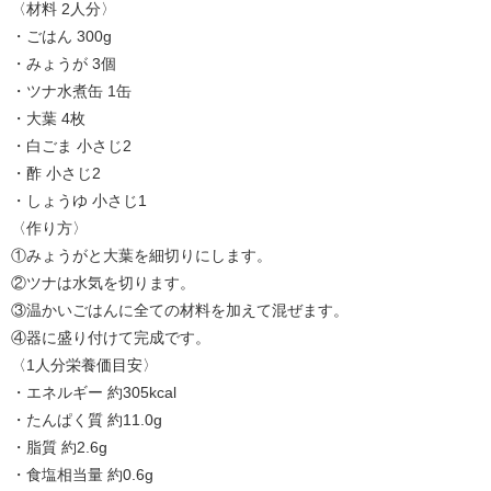
〈材料 2人分〉
・ごはん 300g
・みょうが 3個
・ツナ水煮缶 1缶
・大葉 4枚
・白ごま 小さじ2
・酢 小さじ2
・しょうゆ 小さじ1
〈作り方〉
①みょうがと大葉を細切りにします。
②ツナは水気を切ります。
③温かいごはんに全ての材料を加えて混ぜます。
④器に盛り付けて完成です。
〈1人分栄養価目安〉
・エネルギー 約305kcal
・たんぱく質 約11.0g
・脂質 約2.6g
・食塩相当量 約0.6g