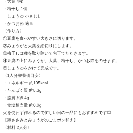
・大葉 4枚
・梅干し 1個
・しょうゆ 小さじ1
・かつお節 適量
〈作り方〉
①豆腐を食べやすい大きさに切ります。
②みょうがと大葉を細切りにします。
③梅干しは種を取り除いて包丁でたたきます。
④豆腐の上にみょうが、大葉、梅干し、かつお節をのせます。
⑤しょうゆをかけて完成です。
〈1人分栄養価目安〉
・エネルギー 約105kcal
・たんぱく質 約8.3g
・脂質 約5.4g
・食塩相当量 約0.9g
火を使わず作れるので忙しい日の一品にもおすすめです😊
【鶏ささみとみょうがのごまポン和え】
〈材料 2人分〉