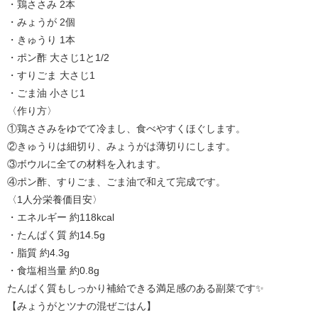
・鶏ささみ 2本
・みょうが 2個
・きゅうり 1本
・ポン酢 大さじ1と1/2
・すりごま 大さじ1
・ごま油 小さじ1
〈作り方〉
①鶏ささみをゆでて冷まし、食べやすくほぐします。
②きゅうりは細切り、みょうがは薄切りにします。
③ボウルに全ての材料を入れます。
④ポン酢、すりごま、ごま油で和えて完成です。
〈1人分栄養価目安〉
・エネルギー 約118kcal
・たんぱく質 約14.5g
・脂質 約4.3g
・食塩相当量 約0.8g
たんぱく質もしっかり補給できる満足感のある副菜です✨
【みょうがとツナの混ぜごはん】