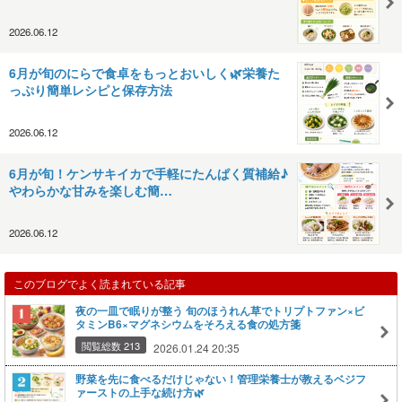
2026.06.12
6月が旬のにらで食卓をもっとおいしく🌿栄養た
っぷり簡単レシピと保存方法
2026.06.12
6月が旬！ケンサキイカで手軽にたんぱく質補給♪
やわらかな甘みを楽しむ簡…
2026.06.12
このブログでよく読まれている記事
夜の一皿で眠りが整う 旬のほうれん草でトリプトファン×ビ
タミンB6×マグネシウムをそろえる食の処方箋
閲覧総数 213
2026.01.24 20:35
野菜を先に食べるだけじゃない！管理栄養士が教えるベジフ
ァーストの上手な続け方🌿