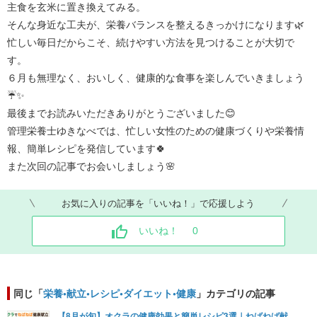
主食を玄米に置き換えてみる。
そんな身近な工夫が、栄養バランスを整えるきっかけになります🌿
忙しい毎日だからこそ、続けやすい方法を見つけることが大切で
す。
６月も無理なく、おいしく、健康的な食事を楽しんでいきましょう
☔✨
最後までお読みいただきありがとうございました😊
管理栄養士ゆきなべでは、忙しい女性のための健康づくりや栄養情
報、簡単レシピを発信しています🍀
また次回の記事でお会いしましょう🌸
お気に入りの記事を「いいね！」で応援しよう
いいね！
0
同じ「
栄養•献立•レシピ•ダイエット•健康
」カテゴリの記事
【8月が旬】オクラの健康効果と簡単レシピ3選｜ねばねば献