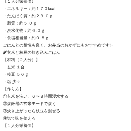
【１人分栄養価】
・エネルギー：約１７０kcal
・たんぱく質：約２３.０ｇ
・脂質：約５.０ｇ
・炭水化物：約６.０ｇ
・食塩相当量：約０.８ｇ
ごはんとの相性も良く、お弁当のおかずにもおすすめです✨
🌾玄米と枝豆の炊き込みごはん
【材料（２人分）】
・玄米 １合
・枝豆 ５０ｇ
・塩 少々
【作り方】
①玄米を洗い、６〜８時間浸水する
②炊飯器の玄米モードで炊く
③炊き上がったら枝豆を混ぜる
④塩で味を整える
【１人分栄養価】