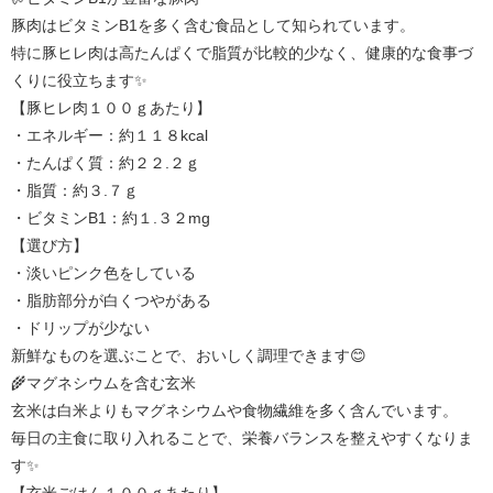
豚肉はビタミンB1を多く含む食品として知られています。
特に豚ヒレ肉は高たんぱくで脂質が比較的少なく、健康的な食事づ
くりに役立ちます✨
【豚ヒレ肉１００ｇあたり】
・エネルギー：約１１８kcal
・たんぱく質：約２２.２ｇ
・脂質：約３.７ｇ
・ビタミンB1：約１.３２mg
【選び方】
・淡いピンク色をしている
・脂肪部分が白くつやがある
・ドリップが少ない
新鮮なものを選ぶことで、おいしく調理できます😊
🌾マグネシウムを含む玄米
玄米は白米よりもマグネシウムや食物繊維を多く含んでいます。
毎日の主食に取り入れることで、栄養バランスを整えやすくなりま
す✨