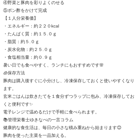
④野菜と豚肉を彩りよくのせる
⑤ポン酢をかけて完成
【１人分栄養価】
・エネルギー：約２２０kcal
・たんぱく質：約１５.０ｇ
・脂質：約５.０ｇ
・炭水化物：約２５.０ｇ
・食塩相当量：約０.９ｇ
暑い日でも食べやすく、ランチにもおすすめです🌸
🧊保存方法
豚肉は購入後すぐに小分けし、冷凍保存しておくと使いやすくなり
ます。
玄米ごはんは炊きたてを１食分ずつラップに包み、冷凍保存してお
くと便利です✨
電子レンジで温めるだけで手軽に食べられます。
📚管理栄養士ゆきなべの一言コラム
健康的な食生活は、毎日の小さな積み重ねから始まります😊
豚肉を使った主菜を一品加える。