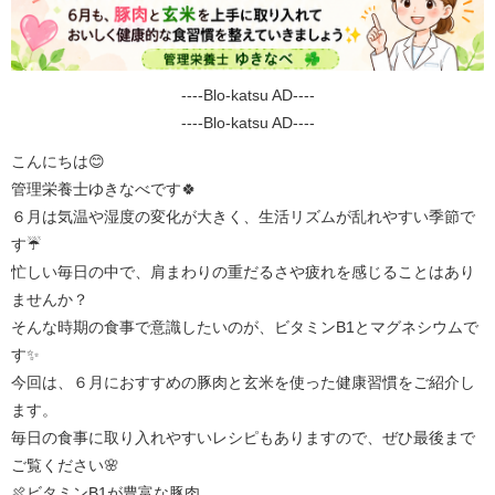
----Blo-katsu AD----
----Blo-katsu AD----
こんにちは😊
管理栄養士ゆきなべです🍀
６月は気温や湿度の変化が大きく、生活リズムが乱れやすい季節で
す☔
忙しい毎日の中で、肩まわりの重だるさや疲れを感じることはあり
ませんか？
そんな時期の食事で意識したいのが、ビタミンB1とマグネシウムで
す✨
今回は、６月におすすめの豚肉と玄米を使った健康習慣をご紹介し
ます。
毎日の食事に取り入れやすいレシピもありますので、ぜひ最後まで
ご覧ください🌸
🍖ビタミンB1が豊富な豚肉