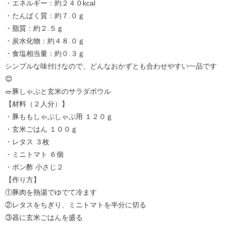
・エネルギー：約２４０kcal
・たんぱく質：約７.０ｇ
・脂質：約２.５ｇ
・炭水化物：約４８.０ｇ
・食塩相当量：約０.３ｇ
シンプルな味付けなので、どんなおかずとも合わせやすい一品です
😊
🥗豚しゃぶと玄米のサラダボウル
【材料（２人分）】
・豚ももしゃぶしゃぶ用 １２０ｇ
・玄米ごはん １００ｇ
・レタス ３枚
・ミニトマト ６個
・ポン酢 小さじ２
【作り方】
①豚肉を熱湯でゆでて冷ます
②レタスをちぎり、ミニトマトを半分に切る
③器に玄米ごはんを盛る