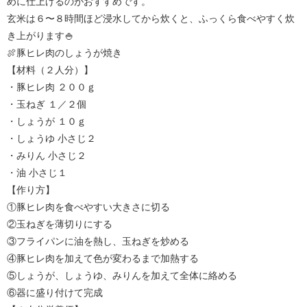
めに仕上げるのがおすすめです。
玄米は６〜８時間ほど浸水してから炊くと、ふっくら食べやすく炊
き上がります🍚
🍖豚ヒレ肉のしょうが焼き
【材料（２人分）】
・豚ヒレ肉 ２００ｇ
・玉ねぎ １／２個
・しょうが １０ｇ
・しょうゆ 小さじ２
・みりん 小さじ２
・油 小さじ１
【作り方】
①豚ヒレ肉を食べやすい大きさに切る
②玉ねぎを薄切りにする
③フライパンに油を熱し、玉ねぎを炒める
④豚ヒレ肉を加えて色が変わるまで加熱する
⑤しょうが、しょうゆ、みりんを加えて全体に絡める
⑥器に盛り付けて完成