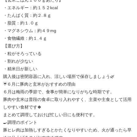
【玄米ごはん１００ｇあたり】
・エネルギー：約１５２kcal
・たんぱく質：約２.８ｇ
・脂質：約１.０ｇ
・マグネシウム：約４９mg
・食物繊維：約１.４ｇ
【選び方】
・粒がそろっている
・割れが少ない
・精米日が新しい
購入後は密閉容器に入れ、涼しい場所で保存しましょう🌿
☔６月に豚肉と玄米がおすすめの理由
６月は梅雨の季節で、食事が簡単になりがちな時期です。
豚肉や玄米は普段の食卓に取り入れやすく、主菜や主食として活用
しやすい食材です🍀
まとめて調理しておけば忙しい日にも便利です。
🍳調理のポイント
豚ヒレ肉は加熱しすぎるとかたくなりやすいため、火が通ったら早