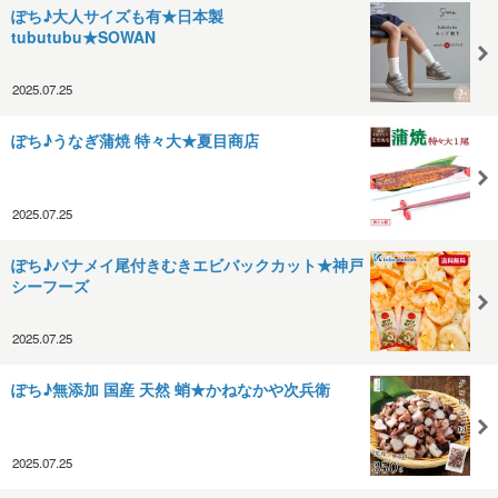
ぽち♪大人サイズも有★日本製
tubutubu★SOWAN
2025.07.25
ぽち♪うなぎ蒲焼 特々大★夏目商店
2025.07.25
ぽち♪バナメイ尾付きむきエビバックカット★神戸
シーフーズ
2025.07.25
ぽち♪無添加 国産 天然 蛸★かねなかや次兵衛
2025.07.25