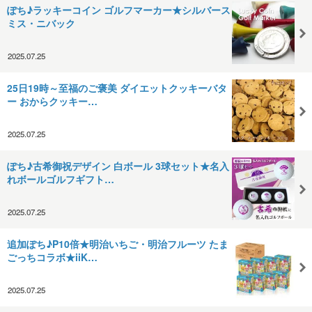
ぽち♪ラッキーコイン ゴルフマーカー★シルバース
ミス・ニバック
2025.07.25
25日19時～ 至福のご褒美 ダイエットクッキーバタ
ー おからクッキー…
2025.07.25
ぽち♪古希御祝デザイン 白ボール 3球セット★名入
れボールゴルフギフト…
2025.07.25
追加ぽち♪P10倍★明治いちご・明治フルーツ たま
ごっちコラボ★iiK…
2025.07.25