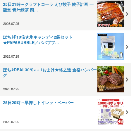
25日21時～クラフトコーラ えび餃子 餃子計画 一
龍堂 青汁緑茶 四…
2025.07.25
ぽち♪P10倍★氷キャンディ2袋セット
★PAPABUBBLE／パパブブ…
2025.07.25
ぽち♪DEAL30％×＋1おまけ★格之進 金格ハンバー
グ
2025.07.25
25日20時～早押しトイレットペーパー
2025.07.25