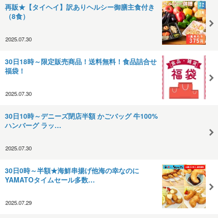
再販★【タイヘイ】訳ありヘルシー御膳主食付き
（8食）
2025.07.30
30日18時～限定販売商品！送料無料！食品詰合せ
福袋！
2025.07.30
30日10時～デニーズ閉店半額 かごバッグ 牛100%
ハンバーグ ラッ…
2025.07.30
30日0時～半額★海鮮串揚げ他海の幸なのに
YAMATOタイムセール多数…
2025.07.29