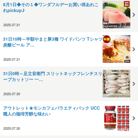
8月1日◆その１◆ワンダフルデーお買い得あれこ
れpickup♪
2025.07.31
31日10時～半額やまと豚3種 ワイドパンツ Tシャツ
炭酸ピール ア…
2025.07.31
31日0時～足立音衛門 スリットネックフレンチスリ
ーブカットソー 一…
2025.07.30
アウトレット★モンカフェバラエティパック UCC
職人の珈琲芳醇な味わい
2025.07.30