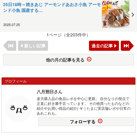
25日18時～焼きあじ アーモンドあおさ小魚 アーモ
ンド小魚 国産する…
2025.07.25
1ページ（全203件中）
新しい記事
過去の記事
他の月の記事を見る
プロフィール
八月朔日さん
楽天購入品の食品レポを中心に更新。 自分なりの視点で
正直に好き勝手言っています。 その他買ったものなどの
紹介やお買い得品の紹介(･∀･) たまに実店舗レポや日常の
あれこれも。
フォローする