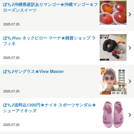
ぽち♪沖縄県産訳ありマンゴー★沖縄マンゴー＆フ
ローズンスイーツ
2025.07.25
ぽち♪fuu ネックピロー マーナ★雑貨ショップ ラ
フィネ
2025.07.25
ぽち♪サングラス★View Master
2025.07.25
ぽち♪送料込1300円★ナイキ スポーツサンダル★
シューアイキッズ
2025.07.25