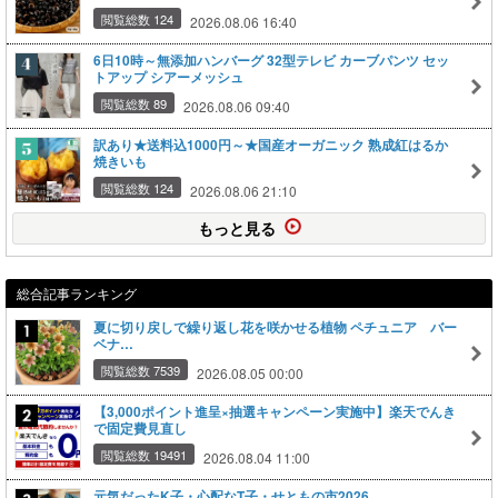
閲覧総数 124
2026.08.06 16:40
6日10時～無添加ハンバーグ 32型テレビ カーブパンツ セッ
トアップ シアーメッシュ
閲覧総数 89
2026.08.06 09:40
訳あり★送料込1000円～★国産オーガニック 熟成紅はるか
焼きいも
閲覧総数 124
2026.08.06 21:10
もっと見る
総合記事ランキング
夏に切り戻しで繰り返し花を咲かせる植物 ペチュニア バー
ベナ…
閲覧総数 7539
2026.08.05 00:00
【3,000ポイント進呈×抽選キャンペーン実施中】楽天でんき
で固定費見直し
閲覧総数 19491
2026.08.04 11:00
元気だったK子・心配なT子・せともの市2026