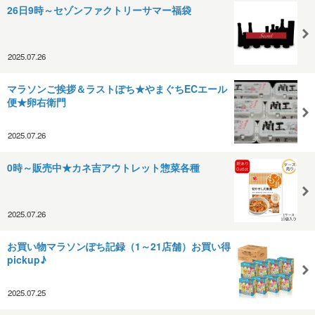
26日9時～セゾンファクトリーサマー福袋
2025.07.26
マラソンご挨拶＆ラストぽち★やまぐちECエール
便★卵右衛門
2025.07.26
0時～販売中★カネ吉アウトレット惣菜各種
2025.07.26
お買い物マラソンぽち記録（1～21店舗）お買い得
pickup♪
2025.07.25