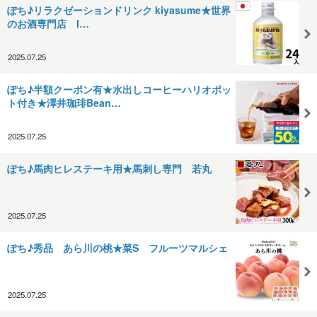
ぽち♪リラクゼーションドリンク kiyasume★世界
のお酒専門店 I…
2025.07.25
ぽち♪半額クーポン有★水出しコーヒーハリオポッ
ト付き★澤井珈琲Bean…
2025.07.25
ぽち♪馬肉ヒレステーキ用★馬刺し専門 若丸
2025.07.25
ぽち♪秀品 あら川の桃★菜S フルーツマルシェ
2025.07.25