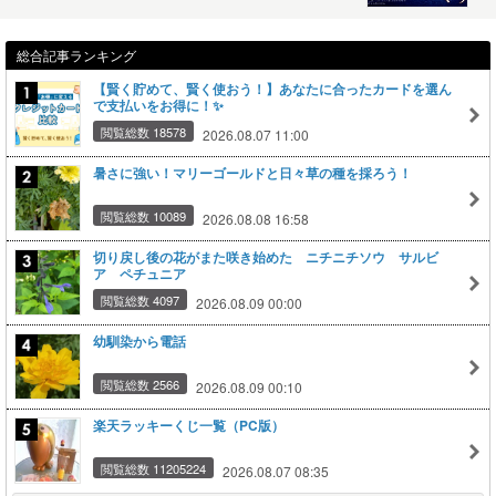
総合記事ランキング
【賢く貯めて、賢く使おう！】あなたに合ったカードを選ん
で支払いをお得に！✨
閲覧総数 18578
2026.08.07 11:00
暑さに強い！マリーゴールドと日々草の種を採ろう！
閲覧総数 10089
2026.08.08 16:58
切り戻し後の花がまた咲き始めた ニチニチソウ サルビ
ア ペチュニア
閲覧総数 4097
2026.08.09 00:00
幼馴染から電話
閲覧総数 2566
2026.08.09 00:10
楽天ラッキーくじ一覧（PC版）
閲覧総数 11205224
2026.08.07 08:35