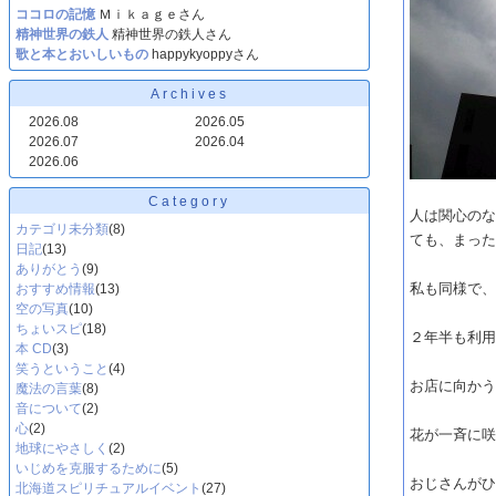
ココロの記憶
Ｍｉｋａｇｅさん
精神世界の鉄人
精神世界の鉄人さん
歌と本とおいしいもの
happykyoppyさん
Archives
2026.08
2026.05
2026.07
2026.04
2026.06
Category
人は関心の
カテゴリ未分類
(8)
ても、まっ
日記
(13)
ありがとう
(9)
私も同様で
おすすめ情報
(13)
空の写真
(10)
ちょいスピ
(18)
２年半も利
本 CD
(3)
笑うということ
(4)
お店に向か
魔法の言葉
(8)
音について
(2)
心
(2)
花が一斉に
地球にやさしく
(2)
いじめを克服するために
(5)
おじさんが
北海道スピリチュアルイベント
(27)