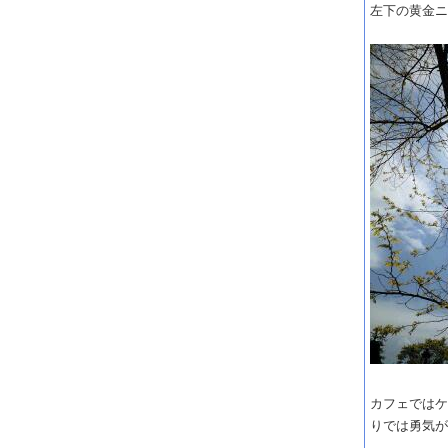
左下の黄金
カフェでは
りでは勇気