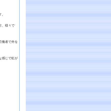
す。
方、様々で
労働者で外を
な感じで虹が