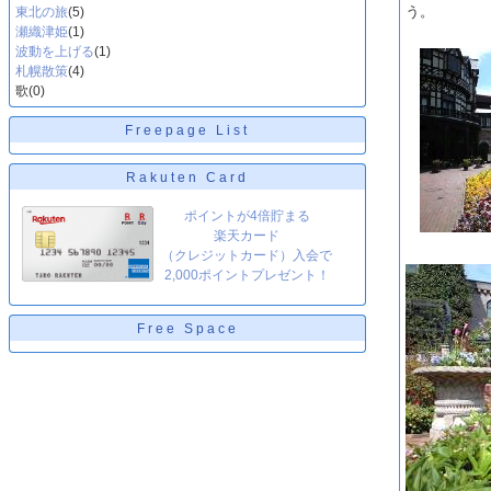
う。
東北の旅
(5)
瀬織津姫
(1)
波動を上げる
(1)
札幌散策
(4)
歌
(0)
Freepage List
Rakuten Card
ポイントが4倍貯まる
楽天カード
（クレジットカード）入会で
2,000ポイントプレゼント！
Free Space