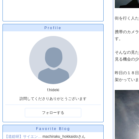
街を行く人
Profile
携帯のカメ
す。
そんなの見
見る機会の
昨日の１８
架かってい
f.hideki
訪問してくださりありがとうございます
フォローする
Favorite Blog
【道総研】サイエン…
machiraku_hokkaidoさん