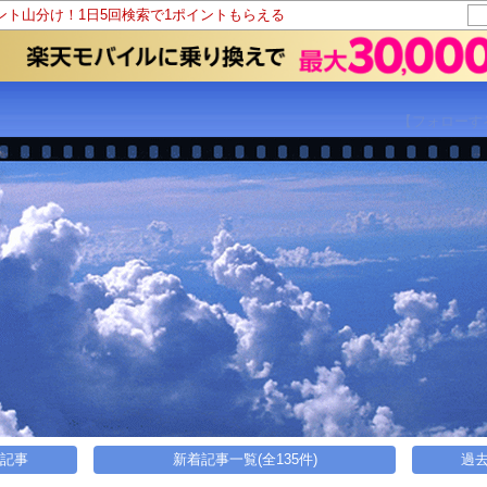
イント山分け！1日5回検索で1ポイントもらえる
【フォローす
い記事
新着記事一覧(全135件)
過去