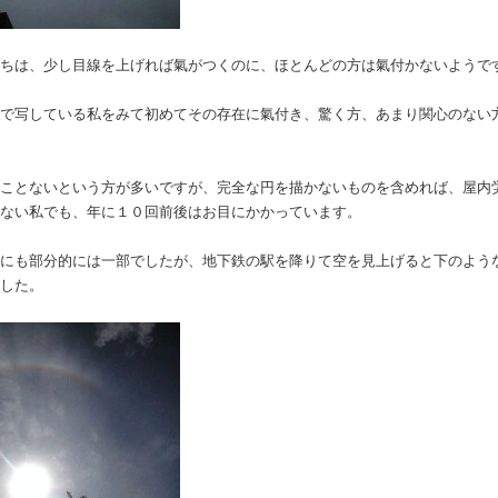
たちは、少し目線を上げれば氣がつくのに、ほとんどの方は氣付かないようで
ラで写している私をみて初めてその存在に氣付き、驚く方、あまり関心のない
たことないという方が多いですが、完全な円を描かないものを含めれば、屋内
少ない私でも、年に１０回前後はお目にかかっています。
日にも部分的には一部でしたが、地下鉄の駅を降りて空を見上げると下のよう
ました。