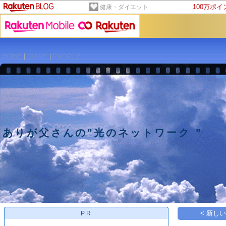
100万ポ
健康・ダイエット
HOME
|
DIARY
|
PROFILE
ありが父さんの"光のネットワーク "
< 新し
PR