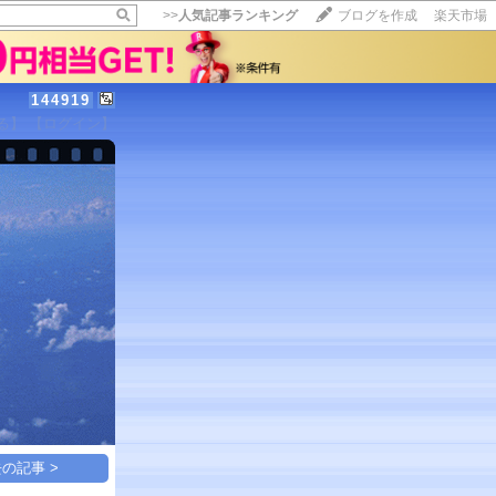
>>
人気記事ランキング
ブログを作成
楽天市場
144919
る】
【ログイン】
【毎日開催】
15記事にいいね！で1ポイント
10秒滞在
いいね!
--
/
--
の記事 >