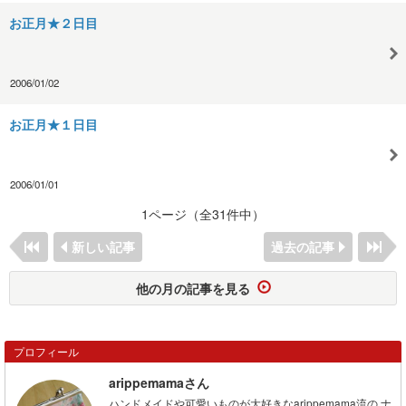
お正月★２日目
2006/01/02
お正月★１日目
2006/01/01
1ページ（全31件中）
新しい記事
過去の記事
他の月の記事を見る
プロフィール
arippemamaさん
ハンドメイドや可愛いものが大好きなarippemama流の ナ