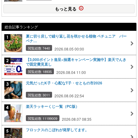
もっと見る
総合記事ランキング
夏に切り戻しで繰り返し花を咲かせる植物 ペチュニア バー
ベナ…
閲覧総数 7440
2026.08.05 00:00
【3,000ポイント進呈×抽選キャンペーン実施中】楽天でんき
で固定費見直し
閲覧総数 18935
2026.08.04 11:00
元気だったK子・心配なT子・せともの市2026
閲覧総数 3011
2026.08.06 22:54
楽天ラッキーくじ一覧（PC版）
閲覧総数 11199009
2026.08.07 08:35
フロックスのこぼれが発芽してます。