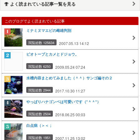
よく読まれている記事一覧を見る
このブログでよく読まれている記事
ミナミヌマエビの雌雄判別
閲覧総数 125634
2007.05.13 14:12
ビオトープとカメとドジョウ。
閲覧総数 6250
2009.05.24 07:24
水槽内容まとめてみました（＾＾）サンゴ編その２
閲覧総数 2944
2017.10.30 11:27
やっぱりハナゴンベは可愛いです（*＾＾*）
閲覧総数 2504
2018.06.25 00:03
白点病（＞＜；
閲覧総数 1951
2007.11.25 13:02