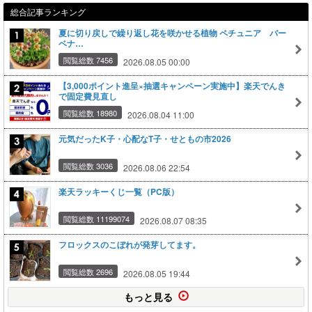
総合記事ランキング
夏に切り戻しで繰り返し花を咲かせる植物 ペチュニア バー
ベナ…
閲覧総数 7456
2026.08.05 00:00
【3,000ポイント進呈×抽選キャンペーン実施中】楽天でんき
で固定費見直し
閲覧総数 18980
2026.08.04 11:00
元気だったK子・心配なT子・せともの市2026
閲覧総数 3036
2026.08.06 22:54
楽天ラッキーくじ一覧（PC版）
閲覧総数 11199074
2026.08.07 08:35
フロックスのこぼれが発芽してます。
閲覧総数 2696
2026.08.05 19:44
もっと見る