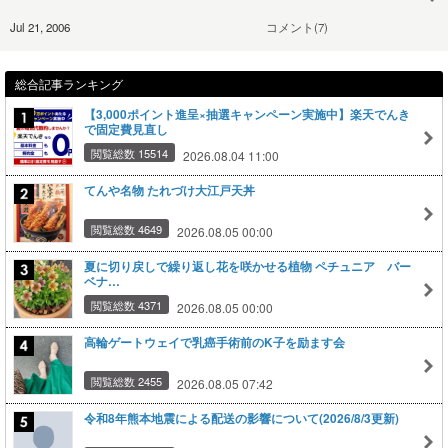
Jul 21, 2006
コメント(7)
総合記事ランキング
【3,000ポイント進呈×抽選キャンペーン実施中】楽天でんき
で固定費見直し
閲覧総数 15514
2026.08.04 11:00
てんや名物 たれづけ大江戸天丼
閲覧総数 4649
2026.08.05 00:00
夏に切り戻しで繰り返し花を咲かせる植物 ペチュニア バー
ベナ…
閲覧総数 4371
2026.08.05 00:00
高輪ゲートウェイで乳癌手術前のK子を励ます会
閲覧総数 2455
2026.08.05 07:42
令和8年熊本地震による配送の影響について(2026/8/3更新)