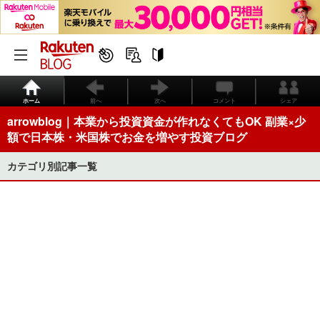
ホーム
前へ
次へ
コメント
シェア
arrowblog｜本業から投資資金が作れなくてもOK 副業×少
額で日本株・米国株でお金を増やす投資ブログ
カテゴリ別記事一覧