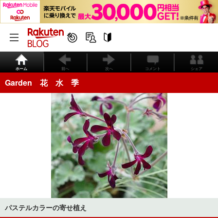
ホーム
前へ
次へ
コメント
シェア
Garden 花 水 季
パステルカラーの寄せ植え