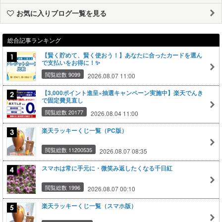
お気に入りブログ一覧を見る
総合記事ランキング
【賢く貯めて、賢く使おう！】あなたに合ったカードを選ん
で支払いをお得に！✨
閲覧総数 9099
2026.08.07 11:00
【3,000ポイント進呈×抽選キャンペーン実施中】楽天でんき
で固定費見直し
閲覧総数 20177
2026.08.04 11:00
楽天ラッキーくじ一覧（PC版）
閲覧総数 11200535
2026.08.07 08:35
スマホは常に手元に・微笑み返したくなる千日紅
閲覧総数 1996
2026.08.07 00:10
楽天ラッキーくじ一覧（スマホ版）