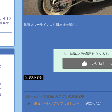
、ＧＳＸ
来事や、
鳥海ブルーラインより日本海を望む。
お気に入りの記事を「いいね！」
いいね！
土
1
8
5
2
9
[ホームページ更新] カテゴリの最新記事
5
滋賀ツーレポアップしました～
2026.07.14