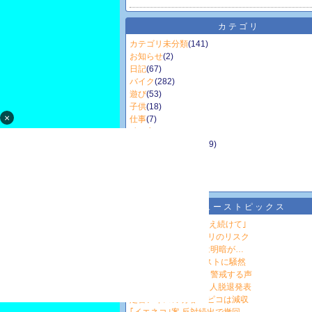
カテゴリ
カテゴリ未分類
(141)
お知らせ
(2)
日記
(67)
バイク
(282)
遊び
(53)
子供
(18)
×
仕事
(7)
独り言
(17)
ホームページ更新
(149)
ＹｏｕＴｕｂｅ
(19)
キャンプ用品
(1)
お出かけ
(5)
ニューストピックス
集団暴行死｢一生涯考え続けて｣
注意 安価なUSBメモリのリスク
TVerとNHK ONEでは明暗が…
TBSドラマ｢最悪｣ラストに騒然
｢イスラム版NATO｣と警戒する声
｢突然の…｣メンバー2人脱退発表
定番アイスの明暗 パピコは減収