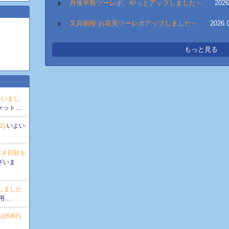
丹後半島ツーレポ、やっとアップしました～
2026
又兵衛桜 お花見ツーレポアップしました～
2026.
もっと見る
ゃいまし
ケット…
1)
いよい
ポ４日目を
ざいま
しました
用…
5/07)