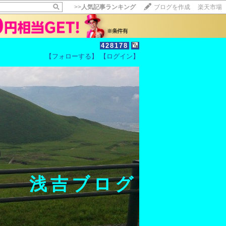
>>
人気記事ランキング
ブログを作成
楽天市場
428178
【フォローする】
【ログイン】
【毎日開催】
15記事にいいね！で1ポイント
10秒滞在
いいね!
--
/
--
浅吉ブログ