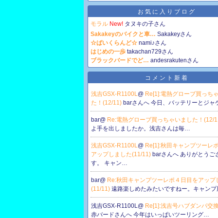
お気に入りブログ
モラル
New!
タヌキの子さん
Sakakeyのバイクと車…
Sakakeyさん
☆ばいくらんど☆
nami♪さん
はじめの一歩
takachan729さん
ブラックバードでど…
andesrakutenさん
コメント新着
浅吉GSX-R1100L
@
Re[1]:電熱グローブ買っち
た！(12/11)
barさんへ 今日、バッテリーとジャ
bar@
Re:電熱グローブ買っちゃいました！(12/1
よ手を出しましたか。浅吉さんは毎…
浅吉GSX-R1100L
@
Re[1]:秋田キャンプツーレ
アップしました(11/11)
barさんへ ありがとうご
す。 キャン…
bar@
Re:秋田キャンプツーレポ４日目をアップ
(11/11)
遠路楽しめたみたいですねー。キャンプ
浅吉GSX-R1100L@
Re[1]:浅吉号ハブダンパ交換(0
赤バードさんへ 今年はいっぱいツーリング…