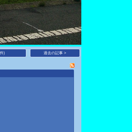
件)
過去の記事 >