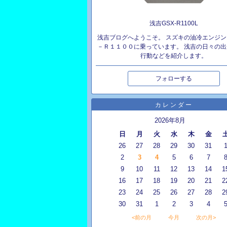
浅吉GSX-R1100L
浅吉ブログへようこそ。 スズキの油冷エンジン
－Ｒ１１００に乗っています。 浅吉の日々の出
行動などを紹介します。
フォローする
カレンダー
2026年8月
日
月
火
水
木
金
26
27
28
29
30
31
2
3
4
5
6
7
9
10
11
12
13
14
1
16
17
18
19
20
21
2
23
24
25
26
27
28
2
30
31
1
2
3
4
<前の月
今月
次の月>