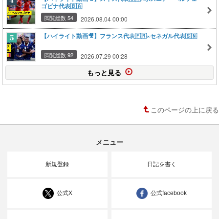
ゴビナ代表🇧🇦
閲覧総数 54
2026.08.04 00:00
【ハイライト動画🎥】フランス代表🇫🇷×セネガル代表🇸🇳
閲覧総数 92
2026.07.29 00:28
もっと見る
このページの上に戻る
メニュー
新規登録
日記を書く
公式X
公式facebook