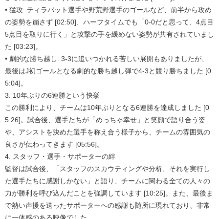
• 猛攻: ティラパット選手や野荒野選手のゴールなど、前半から攻め
の姿勢を崩さず [02:50]、ハーフタイムでも「0-0だと思って、4点目
5点目を取りに行く」と攻撃の手を緩めない姿勢が共有されていまし
た [03:23]。
• 劇的な勝ち越し: 3-3に追いつかれる苦しい展開もありましたが、
最後はJ初ゴールとなる劇的な勝ち越し弾で4-3と競り勝ちました [0
5:04]。
3. 10年ぶりの6連勝という快挙
この勝利により、チームは10年ぶりとなる6連勝を達成しました [0
5:26]。試合後、選手たちが「めっちゃ幸せ」と笑顔で語り合う姿
や、アシストを決めた選手を称え合う様子から、チームの雰囲気の
良さが伝わってきます [05:56]。
4. スタッフ・選手・サポーターの絆
監督は試合後、「スタッフのスカウティングや分析、それを実行し
た選手たちに感謝しかない」と語り、チームに関わる全ての人々の
力が勝利を呼び込んだことを強調しています [10:25]。また、最後ま
で熱い声援を送ったサポーターへの感謝も随所に現れており、非常
に一体感のある映像でした。