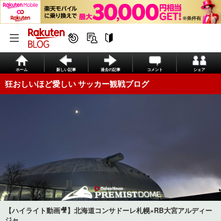
ホーム
新しい記事
過去の記事
コメント
シェア
狂おしいほど愛しい サッカー観戦ブログ
【ハイライト動画🎥】北海道コンサドーレ札幌×RB大宮アルディー
ジャ