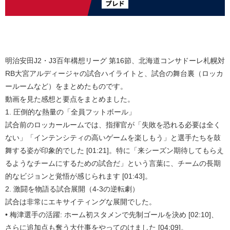
明治安田J2・J3百年構想リーグ 第16節、北海道コンサドーレ札幌対
RB大宮アルディージャの試合ハイライトと、試合の舞台裏（ロッカ
ールームなど）をまとめたものです。
動画を見た感想と要点をまとめました。
1. 圧倒的な熱量の「全員フットボール」
試合前のロッカールームでは、指揮官が「失敗を恐れる必要は全く
ない」「インテンシティの高いゲームを楽しもう」と選手たちを鼓
舞する姿が印象的でした [01:21]。特に「来シーズン期待してもらえ
るようなチームにするための試合だ」という言葉に、チームの長期
的なビジョンと覚悟が感じられます [01:43]。
2. 激闘を物語る試合展開（4-3の逆転劇）
試合は非常にエキサイティングな展開でした。
• 梅津選手の活躍: ホーム初スタメンで先制ゴールを決め [02:10]、
さらに追加点も奪う大仕事をやってのけました [04:09]。