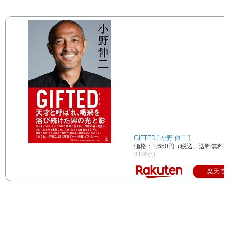
GIFTED [ 小野 伸二 ]
価格：1,650円（税込、送料無料)
31時点)
楽天で