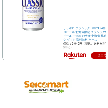
サッポロ クラシック 500ml 24缶
ロビール 北海道限定 クラシック50
ビール ご当地 お土産 北海道 札
ク ギフト 送料無料 ケース
価格：9,040円（税込、送料無料)
5時点)
楽天で