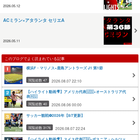
2026.05.12
ACミラン×アタランタ セリエA
2026.05.11
このブログでよく読まれている記事
横浜F・マリノス×鹿島アントラーズ J1 第1節
閲覧総数 47
2026.08.07 22:10
【ハイライト動画🎥】アメリカ代表🇺🇸×オーストラリア代
表🇦🇺
閲覧総数 40
2026.08.06 00:00
サッカー観戦⚽️2026年【8/7更新】
閲覧総数 3176
2026.08.07 22:24
【ハイライト動画🎥】スイス代表🇨🇭×ボスニア・ヘルツェ