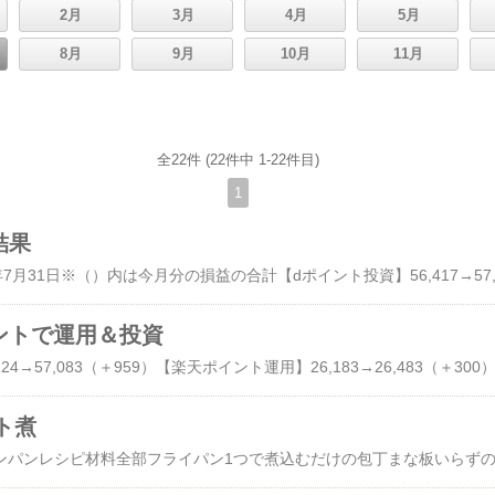
2月
3月
4月
5月
8月
9月
10月
11月
全22件 (22件中 1-22件目)
1
結果
 ポイントで運用＆投資
ト煮