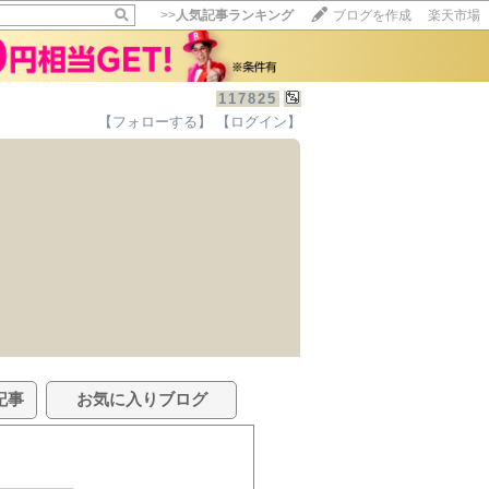
>>
人気記事ランキング
ブログを作成
楽天市場
117825
【フォローする】
【ログイン】
記事
お気に入りブログ