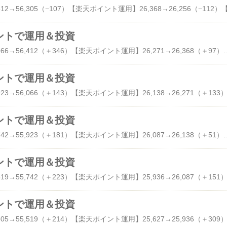
 ポイントで運用＆投資
【dポイント投資】56,066→56,412（＋346）【楽天ポイント運用】26,271→26,368（＋97）【楽天ポイントビットコイン】292→295（＋3）【PayPayポイント運用】10,440→10,356（−84）【auPayポイント運用】1,863→1,877（＋14）【日興フロッギー】87,947→88,009（＋62
 ポイントで運用＆投資
 ポイントで運用＆投資
【dポイント投資】55,742→55,923（＋181）【楽天ポイント運用】26,087→26,138（＋51）【楽天ポイントビットコイン】192→190（−2）【PayPayポイント運用】10,209→10,398（＋198）【auPayポイント運用】1,847→1,852（＋5）【日興フロッギー】86,897→87,259
 ポイントで運用＆投資
 ポイントで運用＆投資