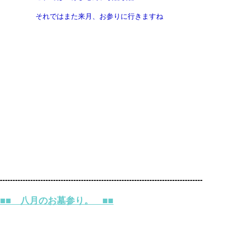
それではまた来月、お参りに行きますね
--------------------------------------------------------------------------------
■■ 八月のお墓参り。 ■■