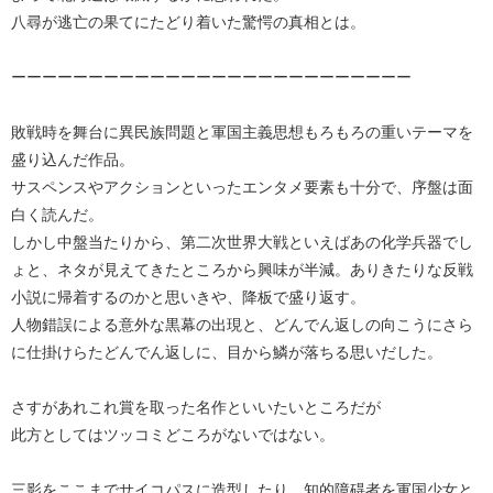
八尋が逃亡の果てにたどり着いた驚愕の真相とは。
ーーーーーーーーーーーーーーーーーーーーーーーーーー
敗戦時を舞台に異民族問題と軍国主義思想もろもろの重いテーマを
盛り込んだ作品。
サスペンスやアクションといったエンタメ要素も十分で、序盤は面
白く読んだ。
しかし中盤当たりから、第二次世界大戦といえばあの化学兵器でし
ょと、ネタが見えてきたところから興味が半減。ありきたりな反戦
小説に帰着するのかと思いきや、降板で盛り返す。
人物錯誤による意外な黒幕の出現と、どんでん返しの向こうにさら
に仕掛けらたどんでん返しに、目から鱗が落ちる思いだした。
さすがあれこれ賞を取った名作といいたいところだが
此方としてはツッコミどころがないではない。
三影をここまでサイコパスに造型したり、知的障碍者を軍国少女と