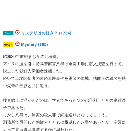
ミステリはお好き？ (1734)
テーマ
Mystery (785)
カテゴリ
昭和20年敗戦まじかの北海道。
アイヌの血を引く特高警察官八尋は軍需工場に潜入捜査を行って、
脱走した朝鮮人労働者逮捕した。
続いて工場関係者の連続毒殺事件を恩師の能城、拷問王の異名を持
つ先輩の三影と共に追う。
捜査線上に浮かんだのは、学者であった父の弟子利一とその妻緋沙
子であった。
しかし八尋は、無実の殺人罪で網走送りとなってしまう。
刑務所で再開した朝鮮人とともに脱獄した八尋であったが、空襲に
よって北海道は壊滅するかに思われた。