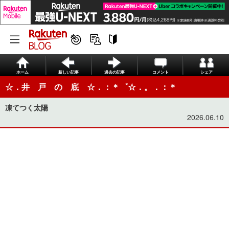
ホーム
新しい記事
過去の記事
コメント
シェア
☆．井 戸 の 底 ☆．：＊゜☆．。．：＊
凍てつく太陽
2026.06.10