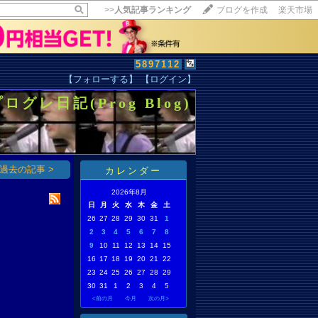
>>
人気記事ランキング
ブログを作成
楽天市場
5897112
【フォローする】
【ログイン】
【毎日開催】
プログレ日記(Prog Blog)
15記事にいいね！で1ポイント
10秒滞在
いいね!
--
/
--
過去の記事 >
カレンダー
2026年8月
日
月
火
水
木
金
土
26
27
28
29
30
31
1
2
3
4
5
6
7
8
9
10
11
12
13
14
15
16
17
18
19
20
21
22
23
24
25
26
27
28
29
30
31
1
2
3
4
5
<前の月
今月
次の月>