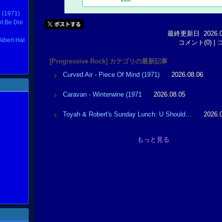
d (1971)
t Be Doi
最終更新日 2026.06.
Albert Hal
コメント(0) |
[Progressive Rock] カテゴリの最新記事
Curved Air - Piece Of Mind (1971)
2026.08.06
Caravan - Winterwine (1971
2026.08.05
Toyah & Robert's Sunday Lunch: U Should…
2026.
もっと見る