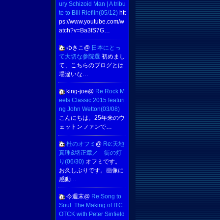
ury Schizoid Man | A tribu
te to Bill Rieflin(05/12)
htt
ps://www.youtube.com/w
atch?v=Ba3fS7G…
ゆきこ@
日本にとっ
て大切な参院選
初めまし
て、こちらのブログとは
場違いな…
king-joe@
Re:Rock M
eets Classic 2015 featuri
ng John Wetton(03/08)
こんにちは。25年来のウ
ェットンファンで…
杜のオフミ
@
Re:天地
真理&堺正章／ 街の灯
り(06/30)
オフミです。
お久しぶりです。画像に
感動…
今週末@
Re:Song to
Soul: The Making of ITC
OTCK with Peter Sinfield