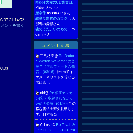
Midge大佐のCD爆買日…
Midge大佐さん
唐辛子
osoba317さん
雑多な趣味のガラク…
天
07 21:14:52
邪鬼の憂鬱さん
コメントを書く
魂のうた、いのちの…
ta
daniiさん
コメント新着
王島将春@
Re:Brufor
d-Wetton-Wakemanの音
源？（ブルフォードの発
08.03
言）(03/16)
神の御子イ
エス・キリストを信じる
者は永…
aki@
Re:銀座カンカ
ン娘 ・ 収録されなかっ
た幻の歌詞...(01/20)
この
様な書込大変失礼致しま
す。日本も当…
Crimso@
Re:Toyah &
The Humans - 21st Cent