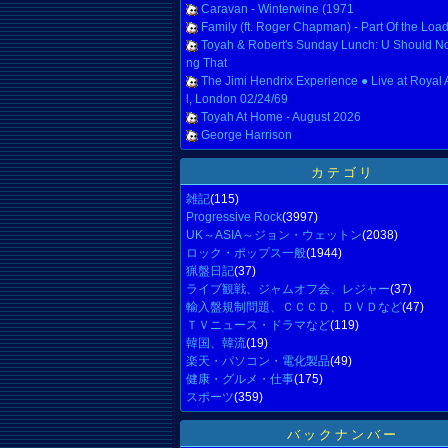
Caravan - Winterwine (1971
Family (ft. Roger Chapman) - Part Of the Loa
Toyah & Robert's Sunday Lunch: U Should No
ng That
The Jimi Hendrix Experience ● Live at Royal 
l, London 02/24/69
Toyah At Home - August 2026
George Harrison
カテゴリ
雑記
(115)
Progressive Rock
(3997)
UK～ASIA～ジョン・ウェットン
(2038)
ロック・ポップス一般
(1944)
猟盤日記
(37)
ライブ観戦、ジャムオフ会、レジャー
(37)
輸入盤規制問題、ＣＣＣＤ、ＤＶＤなど
(47)
ＴＶニュース・ドラマなど
(119)
韓国、韓流
(19)
楽天・パソコン・電化製品
(49)
健康・グルメ・仕事
(175)
スポーツ
(359)
バックナンバー