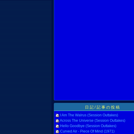
日記/記事の投稿
I Am The Walrus (Session Outtakes)
Across The Universe (Session Outtakes)
Hello Goodbye (Session Outtakes)
Curved Air - Piece Of Mind (1971)