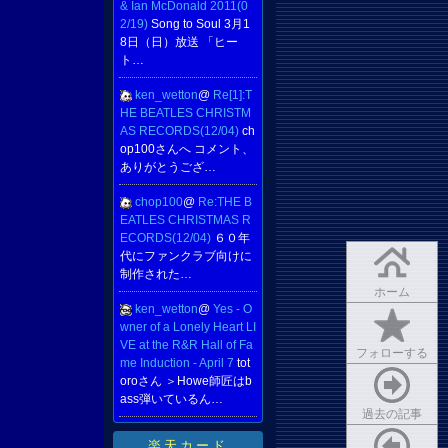
& Ian McDonald 2011(0
2/19)
Song to Soul 3月1
8日（日）放送 「ヒー
ト…
ken_wetton
@
Re[1]:T
HE BEATLES CHRISTM
AS RECORDS(12/04)
ch
op100さんへ コメント、
ありがとうござ…
chop100
@
Re:THE B
EATLES CHRISTMAS R
ECORDS(12/04)
６０年
代にファンクラブ向けに
制作された…
ホーム
ken_wetton
@
Yes - O
wner of a Lonely Heart LI
VE at the R&R Hall of Fa
フォローする
me Induction - April 7
tot
oroさん ＞Howe師匠はb
ass弾いているん…
過去の記事
楽天カード