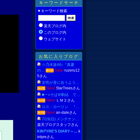
キーワードサーチ
▼キーワード検索
楽天ブログ内
このブログ内
ウェブサイト
お気に入りブログ
☆乃木坂46♪『真夏
の…
New!
ruzeru12
5さん
女性が音に合うよう…
New!
StarTreesさん
■一○そば＠駒込 で…
New!
ＬＭ２さん
ロス・ローリン 『…
New!
an-daleさん
7/19(日) メンテナン…
楽天ブログスタッフさん
KINTYRE’S DIARY～…
k
intyreさん