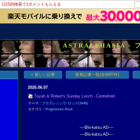
！1日5回検索で1ポイントもらえる
ASTRALPHASIA - 
< 新しい記事
新着記事一覧(全8937件)
2026.06.07
Toyah & Robert's Sunday Lunch - Centrefold
テーマ：
プログレッシヴ･ロック(3446)
カテゴリ：
Progressive Rock
----Blo-katsu AD----
----Blo-katsu AD----