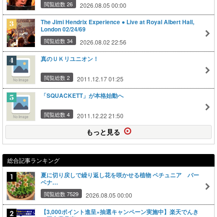
閲覧総数 26
2026.08.05 00:00
The Jimi Hendrix Experience ● Live at Royal Albert Hall,
London 02/24/69
閲覧総数 34
2026.08.02 22:56
真のＵＫリユニオン！
閲覧総数 2
2011.12.17 01:25
「SQUACKETT」が本格始動へ
閲覧総数 4
2011.12.22 21:50
もっと見る
総合記事ランキング
夏に切り戻しで繰り返し花を咲かせる植物 ペチュニア バー
ベナ…
閲覧総数 7529
2026.08.05 00:00
【3,000ポイント進呈×抽選キャンペーン実施中】楽天でんき