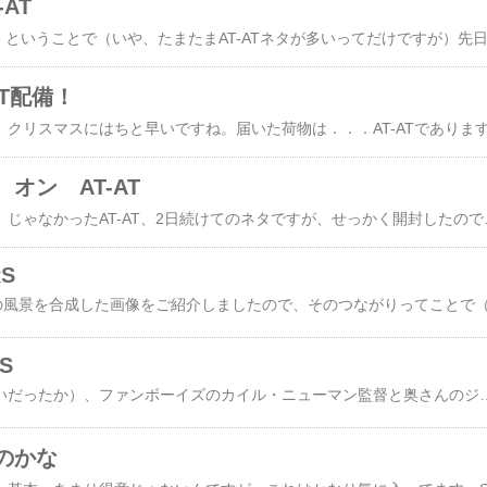
AT
AT配備！
オン AT-AT
昨日紹介した恐竜戦車、じゃなかったAT-AT、2日続けてのネタですが、せっかく開封したので。やっぱ後ろが
RS
S
昨日（だったかおとといだったか）、ファンボーイズのカイル・ニューマン監督と奥さんのジェイミー・キングさんが、Facebookやツイッターで取り上げていた画像のご紹介です。私の好きなAT-ATが合成された画像が気に入り、大変興味を持ちました。ジェイミーさんも彼女のツイッターページの背景にこのAT-AT画像を使うほどの気に入りよう。（しかしジェイミーさんもカイル監督と結婚したおかげですっかりスター・ウォーズファンになったのね～私としてはとてもうれしいけど）カイルもジェイミーもサイトに貼っていたので1枚だけ私も貼らせていただきま～す。カイルさんのFacebookページに
のかな