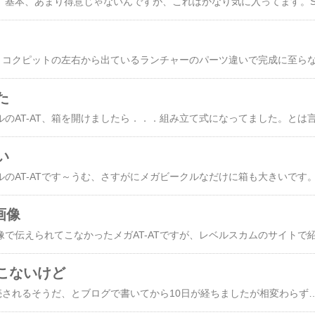
た
い
画像
こないけど
今度でかいAT-ATが発売されるそうだ、とブログで書いてから10日が経ちましたが相変わらずネット上で画像は出てきてませんね～しかし、予約を受け付けているショップのサイトを見たらサイズが書いてありました。全高約60センチう～ん、なかなかのでかさだ！でもって完全新造形ということだから造形に期待が持てそう～～以前のエレクトリックAT-ATって頭部がデカイのでどうも個人的には好きになれず購入していないので、ウチにある最もでかいAT-ATは高さ約35センチのものなんです。60センチともなれば存在感は抜群でしょうね～予約価格も1万5千円台のショップがいくつかあるので、お買い得価格だなあ。もうちょっと待って画像を確認した上で予約しようかな。【予約商品】【送