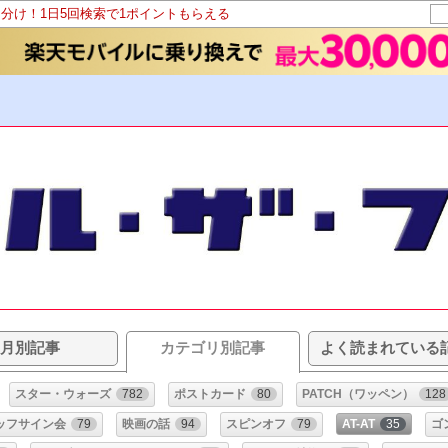
山分け！1日5回検索で1ポイントもらえる
月別記事
カテゴリ別記事
よく読まれている
スター・ウォーズ
782
ポストカード
80
PATCH（ワッペン）
128
ッフサイン会
79
映画の話
94
スピンオフ
79
AT-AT
35
ゴ