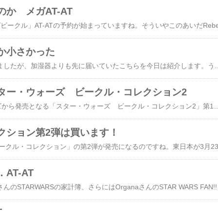
か メガAT-AT
か小さかった
紹介が前後してしまいましたが、加湿器よりも先に届いていたこちらを今日は紹介します。う～ん久しぶりに追加配備だな！AT-AT高さ約8センチと小さめのAT-AT。まだブリスターパックから出していないのですが、たぶんダイキャスト製。こちらの商品ですが、UKでディアゴスティーニが発売している「STAR WARS THE OFFICIAL STARSHIPS & VEHICLES COLLECTION」の第4巻に付属しているモデルなんです。私が確認できているのは42巻までですが、さらに続くのでしょうかね。本のデザインは以前に日本でも販売していましたファクトファイルを彷彿とさせるもので、第4巻はこんな感じでした。中にはAT-ATの構造、ノルウェーのロケーションの話や、AT-AT撮影時の様子などが書かれていましたが、AT-AT以外の話題も載ってまし
ター・ウォーズ ビークル・コレクション2
明日3月23日エフトイズから発売となる「スター・ウォーズ ビークル・コレクション2」第1弾は結局買いませんでしたが、今回はAT-ATがラインナップに入っているので、以前にも書いた通り買いますよ。てか、買いました。数日前（金曜日だったかな）、楽天のショップを見てたらもう売られているではないですか。じゃ、ま、買わせていただきましょ、ということでまずは5個注文し今日さっそく届きました。今回のラインナップはAT-AT Yウイング・ファイター スノースピーダー タイ・アドバンスト AT-TEそしてシークレットということですから、コンプリートのためには8個入りのボックスを購入すべきところですが、私にとってはコンプリートなぞ眼中にありません。AT-ATだけでいいのです（AT-TEも魅力だけど、とりあえずAT-AT）。さあ、この5個、中身はなんでしょね～さっそく開けてみますと．．．は～い、ぜ～んぶAT-ATでした～そうなんです、ショップでAT-ATとして販売してたもんですから、こりゃいいやとAT-ATばかり買っちゃいました（実際にはもう少し多く注文したんですけど在庫が5個しかなかったので5個になりました）。1/144のスケールってどの程度かと思った
クション第2弾は買います！
AT-AT
本日も計らずもポン吉さんのSTARWARSの家計簿、さらにはOrganaさんのSTAR W
T