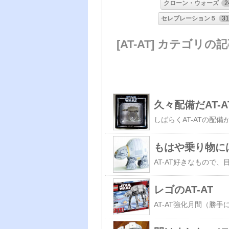
クローン・ウォーズ
2
セレブレーション５
31
[AT-AT] カテゴリの
久々配備だAT-A
もはや乗り物に
レゴのAT-AT