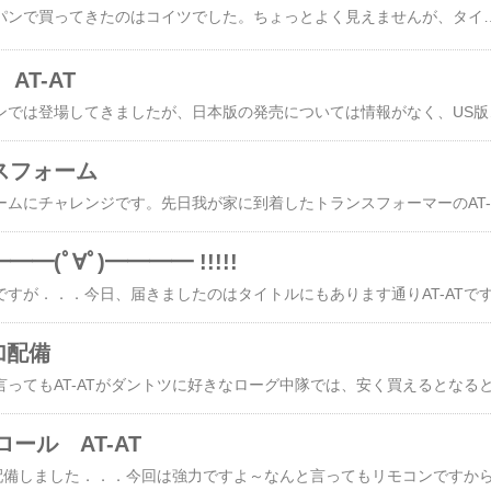
昨日モンスター・ジャパンで買ってきたのはコイツでした。ちょっとよく見えませんが、タイタニウムのSHADOW AT-ATです。1,500円也。たぶんそのうち日本版が出るかとは思いますが、我がローグ中隊に早めに配備したくて。黒いです、強そうです。台座はこの間出たエンド
AT-AT
ちらほらとオークションでは登場してきましたが、日本版の発売については情
ンスフォーム
今日は
━━(ﾟ∀ﾟ)━━━━ !!!!!
追加配備
ール AT-AT