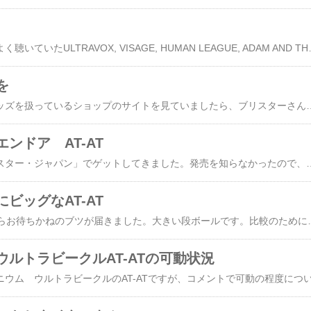
朝からYouTubeで、昔よく聴いていたULTRAVOX, VISAGE, HUMAN LEAGUE, ADAM AND THE ANTSなどのPVをたっぷりと堪能したローグ中隊です。さて、我がローグ中隊ではこのほど帝国軍から全地形装甲トランスポートAT-ATを新たに2基接収し、配備することとなり
を
スター・ウォーズのグッズを扱っているショップのサイトを見ていましたら、ブリスターさんで「SALE開催中 80%OFF!!」との表記をハケーン！いつからやってたのでしょうか、私気がついたの今日なんですけど。どれどれ、とさっそくリンクをクリックしたところ、アメリカのロウクリフ社から発売されていたウォーター・グローブが破格値で！！！その中には私が持っているものも！AT-AT好きの私が発売当初ほぼ定価で購入したのが一昨年の暮れ。こ
ンドア AT-AT
昨日、恵比寿の「モンスター・ジャパン」でゲットしてきました。発売を知らなかったので、さきほどアメリカのサイトをチェックしましたら、12月発売とのことですから、日本に入ってきたばかりなのでしょうね。まあ、そのうち日本版が発売されるでしょうが、つい目があってしまって、買わないわけにはいき
ビッグなAT-AT
昨日、BLISTERさんからお待ちかねのブツが届きました。大きい段ボールです。比較のためにベーシックのR2-D2を置いてありますが、全然大きさ違いますね。まあ、この段ボールはお目当てのブツ2個入り用のモノなので大きいのも無理ないですが。段ボールの表示にもありますように、中身はコレです。コレクティブル・ミニチュア・ゲーム「STAR WARS MINIATURES」を発売しているアメリカのWizards of the Coast社が昨年発売した「AT-AT Imperial Walker Colossal Pack」です。私も少し所有している「STAR WARS MINIATURES」、ミニチュアフィギュアは数センチと小さい、文字通りミニチュアサイズ。そのフィギュアとスケールを合わせたAT-ATは高さが約33センチというビッグサイズです。「STAR WARS MINIATURES」についてはスター・ウ
ルトラビークルAT-ATの可動状況