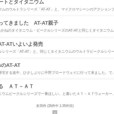
ートとタイタニウム
てきました AT-AT親子
本日、6月30日はお待ちかねのタイタニウム・ビークルシリーズの
T-ATいよいよ発売
esのAT-AT
新宿での仕事を終えて帰宅する途中、ひさしぶりに中野ブロードウェイに行って来ました。で購入したのが、私が大好きなAT-AT。2階建てのフィギュアです。これは今は無きGaloob社のMicro Machines ACTION FLEETシリーズの中でも「SERIES ALPHA」と銘打たれたビークルのシリーズです。シリーズアルファはビークルの最終決定モデルと、コンセプトデザインプロトタイプモデルが一緒に収まったものです。写真の上がコンセプトモデルで下がファイナルデザインとなっています。Micro Machinesとは言え、このシリーズはちっちゃいものではありません。大きさの比較のため、いつもの3.5インチベーシックR2-D2にご登場願いましょう。どうです、けっこう大きめでしょう。箱の高さは30センチあります。ホントは開封して遊びたいんですけど、なかなかもったいなくて開けられないんですよ．．．箱の裏にはコンセプトモデルの簡単な図面がありました。この図面をもとに形作られたのが、こちらこのモデルもなかなかいいですけど、比較するとやっぱり最終形
る ＡＴ－ＡＴ
昨日の日記で、タイタニウムビークルシリーズで一番ほしい、と書いたＡＴ－ＡＴウォーカーですが、なんのことはない、もう既に発売済みだったんですね。Hasbroのサイトでしっかり紹介されてました。 なんか、パックに入っていると窮屈そうですから出してあげましょう。 カッコいいですねえ、AT-
全35件 (35件中 1-35件目)
1