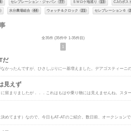
4
セレブレーション・ジャパン
77
ＳＷロケ地巡り
13
CJのポス
水分農場組合
44
ウォッチ＆クロック
21
セレブレーション６
記事
全35件 (35件中 1-35件目)
1
Tだ
は見えず
AT-AT強化月間（勝手に決めてます）なので、今日もAT-ATのご紹介。数日前、