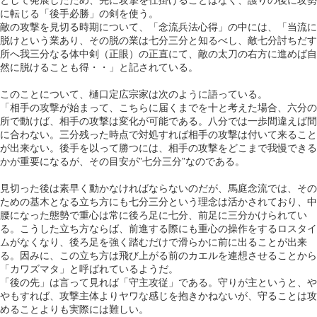
に転じる「後手必勝」の剣を使う。
敵の攻撃を見切る時期について、「念流兵法心得」の中には、「当流に
脱けという業あり、その脱の業は七分三分と知るべし、敵七分討ちだす
所へ我三分なる体中剣（正眼）の正直にて、敵の太刀の右方に進めば自
然に脱けることも得・・」と記されている。
このことについて、樋口定広宗家は次のように語っている。
「相手の攻撃が始まって、こちらに届くまでを十と考えた場合、六分の
所で動けば、相手の攻撃は変化が可能である。八分では一歩間違えば間
に合わない。三分残った時点で対処すれば相手の攻撃は付いて来ること
が出来ない。後手を以って勝つには、相手の攻撃をどこまで我慢できる
かが重要になるが、その目安が”七分三分”なのである。
見切った後は素早く動かなければならないのだが、馬庭念流では、その
ための基木となる立ち方にも七分三分という理念は活かされており、中
腰になった態勢で重心は常に後ろ足に七分、前足に三分かけられてい
る。こうした立ち方ならば、前進する際にも重心の操作をするロスタイ
ムがなくなり、後ろ足を強く踏むだけで滑らかに前に出ることが出来
る。因みに、この立ち方は飛び上がる前のカエルを連想させることから
「カワズマタ」と呼ばれているようだ。
「後の先」は言って見れば「守主攻従」である。守りが主というと、や
やもすれば、攻撃主体よりヤワな感じを抱きかねないが、守ることは攻
めることよりも実際には難しい。