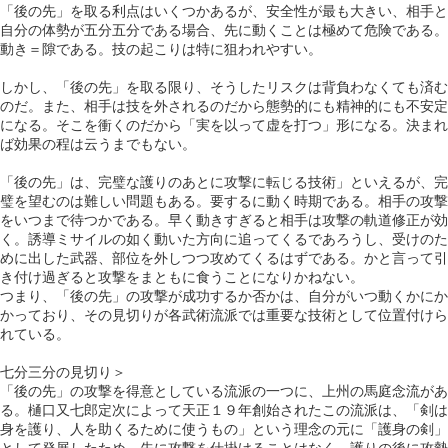
「後の先」を取る利点はいくつかあるが、安全性が最も大きい、相手と
自分の体勢が五分五分である場合、先に動くことは極めて危険である。
動き＝隙である。技の起こりは特に狙われやすい。
しかし、「後の先」を取る限り、そうしたリスクは背負わなくても済む
のだ。また、相手は技を外されるのだから態勢的にも精神的にも不安定
になる。そこを衝くのだから「実を以って虚を打つ」形になる。決まれ
ば効果の程は云うまでもない。
「後の先」は、完璧な護りのあとに攻撃に転じる技術」といえるが、完
璧を望むのは難しい問題もある。要するに動く時期である。相手の攻撃
をいつまで待つかである。早く動きすぎると相手は攻撃の軌道修正が効
く。誘導ミサイルの如く動いた方向に追ってくるであろうし、受けのた
めに出した武器、部位を外しつつ攻めてくるはずである。かと言って引
き付け過ぎると攻撃をまともに食うことになりかねない。
つまり、「後の先」の攻撃が成功するか否かは、自分がいつ動くかにか
かっており、その見切りが各武術流派では重要な技術として位置付けら
れている。
七分三分の見切り＞
「後の先」の攻撃を得意としている流派の一つに、上州の馬庭念流があ
る。樋口又七郎定次によって天正１９年創始されたこの流派は、「剣は
身を護り、人を助くるために使うもの」という理念の元に「護身の剣」
として発展したため、先に攻撃を仕掛けることはなく、護りの後に攻勢