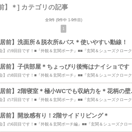
前】＊] カテゴリの記事
全9件 (9件中 1-9件目)
1
入居前】洗面所＆脱衣所&バス＊使いやすい動線！
こんにち
入居前】子供部屋＊ちょっぴり後悔はナイショです
こんにち
WEB内覧会【入
こんにちは
入居前】開放感有り！2階サイドリビング＊
こんにちは