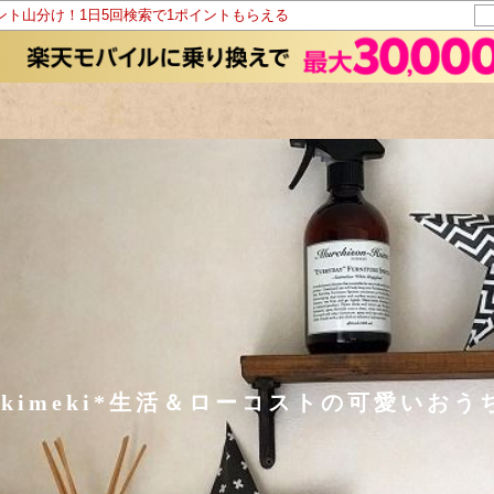
イント山分け！1日5回検索で1ポイントもらえる
okimeki*生活＆ローコストの可愛いおう