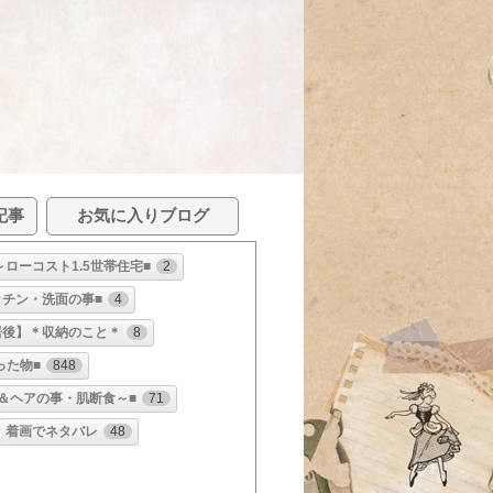
記事
お気に入りブログ
～ローコスト1.5世帯住宅■
2
ッチン・洗面の事■
4
居後】＊収納のこと＊
8
った物■
848
肌＆ヘアの事・肌断食～■
71
着画でネタバレ
48