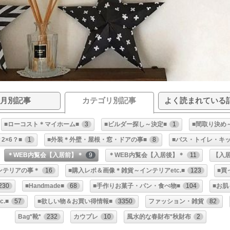
月別記事
カテゴリ別記事
よく読まれている
■ローコスト＊マイホーム■
3
■ビルダー探し～決定■
1
■間取り決め
2×6？■
1
■外装＊外壁・屋根・窓・ドアの事■
8
■バス・トイレ・キ
＊WEB内覧会【入居前】＊
9
＊WEB内覧会【入居後】＊
11
【入
ンテリアの事＊
16
■購入レポ＆画像＊雑貨～インテリアetc.■
123
■買
230
■Handmade■
68
■手作りお菓子・パン・食べ物■
104
■お
.■
57
■欲しい物＆お買い得情報■
3350
ファッション・雑貨
82
Bag*靴*
232
カウプレ
10
風水的な春財布*秋財布
2