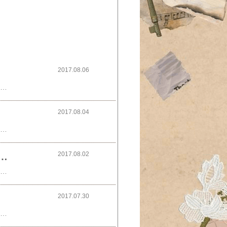
2017.08.06
は【WEB内覧会】の9回目です！■『外観＆玄関ポーチ』■■『玄関＆シューズクローク』入居前＊■■『トイレ＊LIXILリフォレ＆エコカラット』＊入居前＊■■『ダイニング＆リビング』＊入居前＊■■『キッチン＊入居前』＊入居前＊■■『2階＊サイドリビング』＊入居前＊■■『2階＊寝室』＊入居前＊■■『子供部屋』＊入居前＊■今回は『洗面所＆脱衣所＆バスルーム』です！これらは内装がいまひとつ…と後悔もあるのですが、キッチン～洗面所～脱衣所～バスルームにつながるこの生活動線が実際住んでみると快適でよかったと思っています。Rの入口から入る洗面所はドア無し。キッチン側から洗面所～脱衣所～バスルームと一直線に繋がってます＊脱衣所～バスルームはドアで仕切られるようにしてるので不意の来客があっても大丈夫！よく娘のお友達が遊びに来ますが洗濯物が干してあってもお風呂に入っていても大丈夫逆に脱衣所から見たキッチン＊普段は開けていて一直線に行き来出来るのがとても使いやすいです。では極小洗面所からご覧の通り洗面台のみのスペースでございます。シンプル過ぎてショールームの展示のようですお気に入りのスペースになるようにこれから頑張ろう…お隣は脱衣所＊左が洗濯スペース、奥がバスルームです。収納棚ももちろんつくりました。ふつ～のバスルーム＊(オープンハウス時の画像)おしゃれなモノトーン系にも憧れましたが明るさ＆癒しを求めた結果こうなりました。使い心地はまた入居後にでも^^お付き合い下さいまして有難うございました。ではまた
2017.08.04
は【WEB内覧会】の8回目です！■『外観＆玄関ポーチ』■■『玄関＆シューズクローク』入居前＊■■『トイレ＊LIXILリフォレ＆エコカラット』＊入居前＊■■『ダイニング＆リビング』＊入居前＊■■『キッチン＊入居前』＊入居前＊■■『2階＊サイドリビング』＊入居前＊■■『2階＊寝室』＊入居前＊■今回は『子供部屋』です！前にも書きましたが、選んだ壁紙に少し後悔がありまた、それに輪をかけて選んだカーテンも気に入らず…全て自分の選択ミスなのでここだけの話です～お子に言ったら怒られる(本人は気に入ってるので失敗ではないのですが)あまりのイメージ違いにこのカーテンは即効替えましたカーテンを選ぶ頃は色々決める事に追われて疲れ果ててたんだと思います。(結構安易に決めてしまった)入口はこんな感じ。クローゼット側＊入口のドア以外、子供がすぐ汚しそうで『クリアペール』にしましたが安っぽくみえず思ったより良かったです。奥2つの部屋のドアは壁に上手く溶け込んでる『ホワイトペール』で正解！ 階段を上がると右に吹き抜けがありその手前右が寝室、左が子供部屋になります。ドアを開けたらすぐ吹き抜けから顔を出せる^^なかなか上手くいった間取りだったなと思ってます＊＊＊＊＊何度も何度も書いてると思いますが…壁紙は可愛く、汚れが目立ちにくいようにと選んだ建具＆床も温かみがあってイイ感じ。でも仕上がってみると私のイメージはこれではなかったんだな～↑いい加減あきらめて欲しい！自分…ただ、カーテンが変わるとイメージもだいぶ変わったのでまた入居後の内覧会で比較してみようかな^^お付き合い下さいまして有難うございました。ではまた
2017.08.02
居前】2階寝室＊極小WCでも収納力を＊花柄の壁紙♪
【WEB内覧会】の7回目です！■『外観＆玄関ポーチ』■■『玄関＆シューズクローク』入居前＊■■『トイレ＊LIXILリフォレ＆エコカラット』＊入居前＊■■『ダイニング＆リビング』＊入居前＊■■『キッチン＊入居前』＊入居前＊■■『2階サイドリビング』＊入居前＊■今回は『2階＊寝室』です！お気に入りのレトロな花柄をアクセントに使いました。他と違う空間になって新鮮です＊決めた壁紙＊このスペースにWベッドが入ります。もうほとんど寝るだけですねww私の希望ではここはシャンデリアにしたかった…ダンナさんの希望でふつ～のシーリングライトです使い勝手は良いのでなんとも言えませんがもしシャンデリアだったらこの壁紙ももっと映えただろうな～横には小さなウォ－クインクローゼット＊ ハンガーバーをつける前→取り付け後(それでもまだ未完成の画像しかなく…)見栄えより収納力！と考え、ハンガーバーを2段にしたりその上にもなんとか収納棚を作ってもらいました。ハンガー収納が好きなのでバー2段は絶対必要！その上の棚は高さが狭くても作ってもらって正解でした^^＊＊＊＊＊2階にサイドリビングと極小吹き抜けを作ったおかげで寝室＆子供部屋はとてもコンパクトになってしまいましたウォ－クインクローゼットももっともっと広くしたかったどこかを広くとったらどこかが狭くなる。仕方ないですね。でも実際住んでみると寝室の狭さは気にならなかったです。寝る所！と割り切ってるからかな？どこにスペースを広くとったら1番満足かをよくよく考えると失敗が少ない気がします。もしうちが2階の3部屋を均等な広さにしていたらきっと後悔していたと思います。でも…ひと部屋がサイドリビングでなければその分間違いなくクローゼットをひろ～くしていただろうな…(妄想)お付き合い下さいまして有難うございました。ではまた
2017.07.30
【WEB内覧会】の6回目です！■『外観＆玄関ポーチ編』■■『玄関＆シューズクローク編』入居前＊■■『トイレ＊LIXILリフォレ＆エコカラット編』＊入居前＊■■『ダイニング＆リビング編』＊入居前＊■■『キッチン＊入居前編』■今回は『2階サイドリビング編』です！家を建てると同時にお姑さんと同居になりましたが、個々の部屋以外は共通スペースとなります。家事は完全に嫁担当なのでキッチンもダイニングもひとつ。間取りも初めはリビングは一階のみでした。その後、同居の事を考え二階にプライベート空間を作る事にしましたが、今となっては欠かせないスペースとなっています！リビング側から見た風景が好き^^階段上が吹き抜け風にサイドリビングに繋がっています。カウンターデスクの先には本当の吹き抜け。奥行き感がありますよ〜サイドリビングはみんなが集まる所、開放感を出したかったのです。これは部屋も広く見えて大正解でしたカウンターテーブルを振り返ったサイドリビング内＊奥の扉は収納棚＊小さいくても収納庫は絶対必要！この照明は点けていなくても可愛くてお気に入りです明るすぎる位なので普段はリモコンで2個点灯にしています。シーリングライト スポットライト 照明【Marco-D4：マルコ-D4】LED電...シーリングライト マルコ窓が上に付いてる下にテレビ台を置くようにしました＊カウンター横のスペース＊本当はここに実家のエレクトーンを置く予定でした。でもここへ置くとせっかくのスペースが狭くなってしまう…まだ保留としています。サイドテーブルは色とサイズだけ確認して後はおまかせに。仕上がってみたら何だか少しイメージが違ったかもまぁ使いやすいのですが…存在感有りーー！1階にも付けた棚をここでも♪やっぱりこれ好きですカウンターに座ってすぐ見える所にあるので気分がイイ♪【ウォールシェルフ】【3個セット】【アイアンブラケット】インテリア・寝具・収納 ... 【３個セット】ウォールシェルフ 何だかまとまりのない内覧会となってしまいましたお付き合い下さいまして有難うございました。ではまた