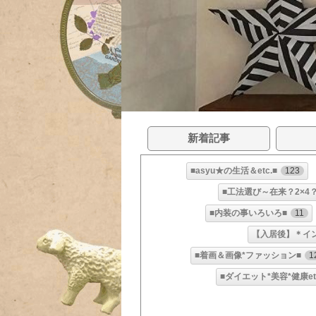
新着記事
■asyu★の生活＆etc.■
123
■工法選び～在来？2×4？
■内装の事いろいろ■
11
【入居後】＊イ
■着画＆画像*ファッション■
1
■ダイエット*美容*健康etc