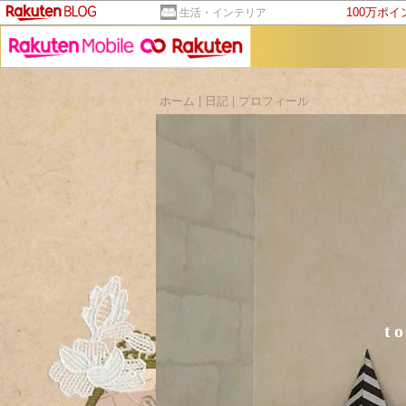
100万ポ
生活・インテリア
ホーム
|
日記
|
プロフィール
t