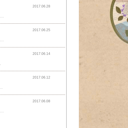
2017.06.28
EB内覧会】の5回目です！■『外観＆玄関ポーチ編』■■『玄関＆シューズクローク編』入居前＊■■『トイレ＊LIXILリフォレ＆エコカラット編』＊入居前＊■■『ダイニング＆リビング編』＊入居前＊■今回は『キッチン＊入居前編』です！リビング～ダイニングに繋がる一線上にキッチンが＊個々の部分があまり広くない場合、 分けるより繋げたほうがスッキリ広くみえるかな？ これは、色々オープンハウスを見学してみて そう感じてこの間取りに決めました。それにしても物がないと広いな～今回入居前のキッチン画像を探したところ『あれ？これだけ？少ない…』キッチンの中、あまり撮ってなかったようで…そこで見つけたのがこちら『Open House』の時に撮っていた画像です。ほぼ『入居後』のように飾り付けられていますが、業者さんがオープンハウス用に持ち込んだ物です。キッチン後ろ収納カウンター＊さすが何もないとスッキリしていてモデルルームのよう実際はレンジや炊飯器を置いたりとこうはいきませんけど。『Open House』とは業者が開催日を決め、広告などで物件の見学を呼びかけ来た方に見本＆紹介用として内部を公開されるもの。簡単に言えば入居前に家の見本として一般の人に観覧されるという事です。『Open House』時の画像３＊もちろん入居前に自分達の家に知らない人が入って色々見られたり触られるのは嫌でしたでも謝礼としての割引きの魅力に負けての決断。背に腹は変えられない…これです実際期間中にに広告で来た数は100人以上！業者さんによると大入りでビックリだったとか。(100人以上も家に出入りしたって事にこっちがビックリなんですけど)まぁ、自分もモデルルームでお世話になったのであまり言えませんけど近所の人も興味本位で見に来たらしく、引っ越の挨拶時に『中が明るく素敵なお家ですね～』とか『クローゼットが広くていいわね～』とか結構じっくり見て頂いてたようで複雑でしたねここからが本当の入居前で何もない状態です＊＊キッチンについては『キッチン決め』にて＊お色は『ライングレイライト』 白っぽい木目グレージュという感じ？このお色、手痕も残らず汚れも目立たず明るく高見え！…とこれを選んで良かったと自画自賛しています取っ手がないスッキリタイプにしましたが、これもその名の通りスッキリ！そして掃除がしやすい～業者さんに奥に収納を作ってもらいました＊収納は大事今この収納棚がなかったらどうなってた事か…ミルクシェード＊そこから右のアーチ＊アーチの先は極小洗面所！これぞ究極の極小です！そのカテの時にでもまた…＊ 遊びに来て下さって有難うございました ＊
2017.06.25
WEB内覧会】の4回目です！■『外観＆玄関ポーチ編』■■『玄関＆シューズクローク編』入居前＊■■『トイレ＊LIXILリフォレ＆エコカラット編』入居前＊■重い腰を上げてやっと内覧会を再開しました今回は『ダイニング＆リビング＊入居前編』です！この中にお気に入りが３つ＊１つめ＊右横に見える小さな空間…一応吹き抜け！小さくても作ってよかった吹き抜けこの極小吹き抜けは別からみた画像も載せたいので別のカテでまたUPしたいと思います。＊２つめ＊来た人が必ず褒めてくれる両面時計＊キッチンからもリビングからも見れて実用的にも気に入っています^^アンティーク両面時計【入荷しました】壁掛け時計 オールドストリート ボスサイドクロック アンティーク...OLD STREET BOTHSIDE CLOCK壁掛け時計L【NHE801L】＊３つめ＊ミルクガラスのランプ シェード迷いながら小さめのサイズにしました。ペンダントライト ミルクシェード 1灯 LED対応 ソケットセット シェル ガラ...ミルクガラス シェード HS204 灯具付き小さくても十分明るいです ＊リビングから見た全体＊奥がキッチン、その横が洗面所～お風呂の入口リビング収納改め、ダイニング収納？リビングに収納と思って作りましたが結局ダイニング側になったのでダイニング収納に。収納力あります！棚もお気に入りの１つ＊この棚いいですよー！デザインはもちろんですがお値段が安い！【ウォールシェルフ】【3個セット】【アイアンブラケット】インテリア・寝具・収納 ... 【３個セット】ウォールシェルフ リビングとダイニングは繋がっていてそれプラスキッチンも一線上にあります。床はDフロアのホワイトオークでしたがこの画像が今までで1番忠実に撮れてるかも照明をONここからリビングですが…家具を置く前の画像をあまり撮ってなかったようで家具を置く前なのでかなりシンプル！縦長の間取りなので横は狭めですねリビング照明＊シーリングにしてくれとのダンナさんの希望でシャンデリア系がダメでした。これもアンティーク系で好きですがやっぱりシャンデリアにしたかったな～大光電機 LEDシーリングDCL39698 （調光・調色型）DCL-39698 前に載せた画像ですが＊ホワイトオークだらけ… お付き合い下さいまして有難うございました。ではまた＊ 遊びに来て下さって有難うございました ＊
2017.06.14
狭く済むトイレに効能をみると～湿気調整力・消臭力・有害物質低減・簡単お手入れなど詳しくはメーカーエコカラット機能にて。LIXIL 【エコカラット】 グラナス ヴィスト 異形状ボーダーネット張り (11シート入)(ECO-R/VIT1NN〜VIT3NN)工務店さんの話によると自分でも付けれるそうですがかなり度胸がいりますよねやっと…全体画像＊狭いし入口が横なので上手く撮れませんでしたどうしても細長くなってしまう(汗)そういえば、リクシルの収納BOXがあったのを撮り忘れていました！入居後の時にまたupします^ ^お付き合い下さいまして有難うございました。ではまたいつも遊びに来て下さって有難うございます★
2017.06.12
★【蜜蝋仕上げ】【室内限定】ご注文後に蜜蝋で仕上げ発送いたします！送料は全国一律【580円】となります。がっちりしてるしデザイン的にも本当に気に入っています^^絶対これと決めていたプチシャンデリアです。もっと安くて似た感じもありましたが、譲らず突き通した結果大満足その後出てきますが、1番好きだった照明をお値段の差で諦めた所がありました。…やはり後悔ポイントに…この見極めが難しいところですね。照明を消しても存在感が＊シャンデリア ペンダントライト プチシャンデリア LED対応 アンティーク調 照明 ライト サブ照明 玄関照明 階段 廊下 吹き抜け エレガント カントリー ガーリー レール(要プラグ) チェーン 調節可能 コード収納可能 led アンティーク [SHERRY/シェリー GB][DANTE/ダンテ](2-5もうひとつのアイアン＊これも私の大HITだったアイアンのコート掛けです。【クーポンで最大5%オフ】★ アンティーク調 グレコ・トリプルフック ハンガーウォールデコ ウォールデコレーション アイアン 壁飾り 北欧 ウォールアート ウォールディスプレイ 壁掛け グレコ・トリプルフック (GZ-29) (ディスプレイ雑貨 アイアン 壁掛けフック 壁 壁掛け アンティーク ウォール ハンガー 壁取付型 シンプル ナチュラル モダン シャビー ロハス)そして左のカーテンは『極小シューズクローク』！家族はここから出入りします^^シューズクローク入口カーテン＊ このカーテンが思った以上に良くて後でもう１つの出入口にも追加しました。透けているので圧迫感がない割に中の様子もカモフラージュしてくれますレースカーテンカプチーノサイズ:巾100cm×丈121〜140cm（2枚セット）カラー:White/Brown（ホワイト/ブラウン）(防炎 ウォッシャブル 遮熱 シャドウオフ ミラーレース UVカット 洗える 機能 リビング 寝室 100 126 155 レース ダイニング ナチュラル シン )E5214 カプチーノ名前も可愛い💕こちらはカーテンをつける前ですがまだ物が何もないのでスッキリ！奥のスチール棒は邪魔に見えますが、濡れた傘やコートを掛けたりで重宝しています^^手すり横の入口はお姑さんの部屋の入口。お姑さんの部屋はドアが2ヶ所あり、1つはリビングに近くこちらは玄関＆トイレが近い間取りになっています。短い廊下を進んでいくとリビングの入口にオ～プンお付き合い下さいまして有難うございました。ではまたいつも遊びに来て下さって有難うございます★
2017.06.08
重い腰を上げて(笑)【WEB内覧会】の1回目です色々写真を撮ってみて改めて思うのは忠実に撮るってムズカシイ…外壁の色もその日の光の加減によってまったく違う色に見えるんです。今回載せた外壁の色もそれぞれ違ってて一体どれが本当？と聞かれると『その時によって』という答えになってしまいますまずはお家の顔！玄関ポーチ＊超コンパクトですそれでも好きなイメージをコンパクトなりに叶えられたと思っています。外灯＊これもイメージどおり^^小心者なもので…ちょっとだけ＊家よりこの青空すごくないですか！たしかにお天気だったけど絵のようです予算がなく色々とおしゃれな外構が出来ませんでした。塀もただのコンクリートだし…しかも実家の土地が有難いことに無駄に広い！無駄にというのは、空いたスペースに問題ありなんです。裏の庭も広いですが、花壇も作らないし草ボーボーで困ってて色々解決法はありますが、広いので何をやるにもすごい金額になるので今はとりあえず保留中～もうひとつは正面の処理！ダンナさんの希望で前全面はアスファルトとなりました。当然広いと高い！こじんまりしててもオシャレな外構がしたかった…もう全面アスファルトだけで予算がいっぱいでしたがなんとかインターロッキングブロックを少～しアプローチ部分に入れてもらう事にしました。※レンガ調の中ではインターロッキングブロックが1番お安くおススメされましたこの少しのアプローチがあるとないとは天と地のほど満足感に差があったと思います。小道のようにくねったレンガが車道まで続いてる…憧れでしたが仕方がないっ※画像お借りしましたちなみに、当初打ち合わせではこんな感じと思っていました。※画像お借りしましたアプローチ部分がまっすぐと。それがいつのまにかアーチ型になってました(汗)打ち合わせも凄くアバウトだったのですがここは普通言うでしょうよどうやら洋風が好みと判断して手間のかかるアーチに好意でしてくれたようなんです。気に入ってるからまぁいいか。。。いつも遊びに来て下さって有難うございます★