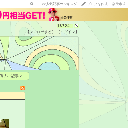
>>
人気記事ランキング
ブログを作成
楽天市場
187241
【フォローする】
【ログイン】
【毎日開催】
15記事にいいね！で1ポイント
10秒滞在
OTO
いいね!
--
/
--
過去の記事 >