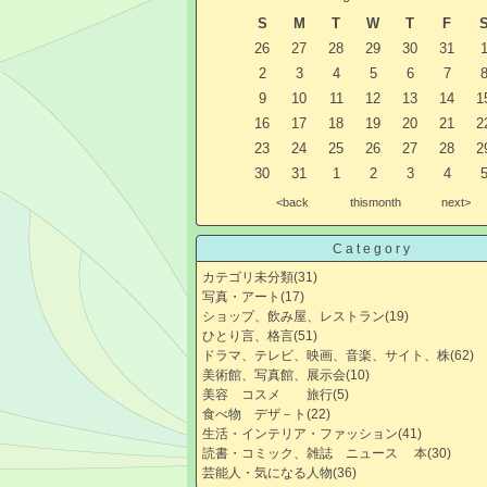
S
M
T
W
T
F
26
27
28
29
30
31
2
3
4
5
6
7
9
10
11
12
13
14
1
16
17
18
19
20
21
2
23
24
25
26
27
28
2
30
31
1
2
3
4
<back
thismonth
next>
Category
カテゴリ未分類
(31)
写真・アート
(17)
ショップ、飲み屋、レストラン
(19)
ひとり言、格言
(51)
ドラマ、テレビ、映画、音楽、サイト、株
(62)
美術館、写真館、展示会
(10)
美容 コスメ 旅行
(5)
食べ物 デザ－ト
(22)
生活・インテリア・ファッション
(41)
読書・コミック、雑誌 ニュース 本
(30)
芸能人・気になる人物
(36)