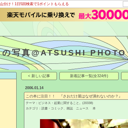
ト山分け！1日5回検索で1ポイントもらえる
しの写真@ATSUSHI PH
< 新しい記事
新着記事一覧(全324件)
2006.01.14
この本に注目！！ 『さおだけ屋はなぜ潰れないのか？』
テーマ：
ビジネス・起業に関すること。(20338)
カテゴリ：
読書・コミック、雑誌 ニュース 本