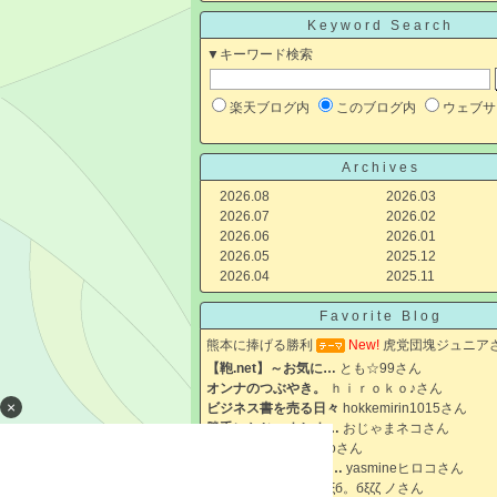
Keyword Search
▼キーワード検索
楽天ブログ内
このブログ内
ウェブサ
Archives
2026.08
2026.03
2026.07
2026.02
2026.06
2026.01
2026.05
2025.12
2026.04
2025.11
Favorite Blog
熊本に捧げる勝利
New!
虎党団塊ジュニア
【鞄.net】～お気に…
とも☆99さん
オンナのつぶやき。
ｈｉｒｏｋｏ♪さん
×
ビジネス書を売る日々
hokkemirin1015さん
勝手におじゃましま…
おじゃまネコさん
TAKAKO
love-takakoさん
プライベートサロン …
yasmineヒロコさん
奈良グルメ
めいびヽξб。бξζζ ノさん