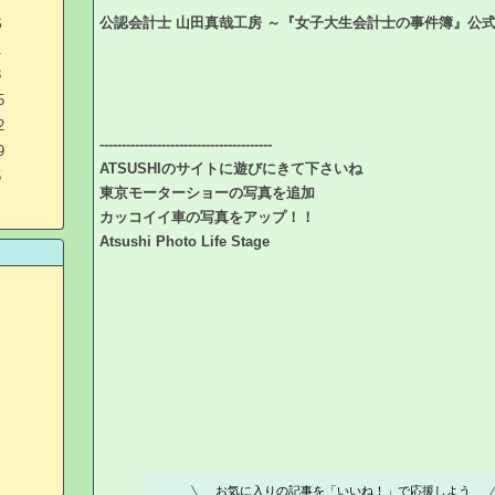
公認会計士 山田真哉工房 ～『女子大生会計士の事件簿』公
S
1
8
5
2
---------------------------------------
9
ATSUSHIのサイトに遊びにきて下さいね
5
東京モーターショーの写真を追加
カッコイイ車の写真をアップ！！
Atsushi Photo Life Stage
お気に入りの記事を「いいね！」で応援しよう