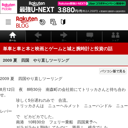
ホーム
前へ
次へ
コメント
シェア
単車と車と本と映画とゲームと城と腕時計と投資の話
2009 夏 四国 やり直しツーリング
パソコン版で見る
2009 夏 四国やり直しツーリング
8月12日 夜 8時30分 南森町の会社前にてトリッカさんと待ち合わ
せ。
珍しく5分遅れのみで 合流。
トリッカさんは ニューヘルメット ニューハンドル ニュー
レバー
で ピカピカでした。
南港 10時30分 フェリー乗船 四国東予へ
ガラガラかと期待してたのに 満員！ 残念でした。