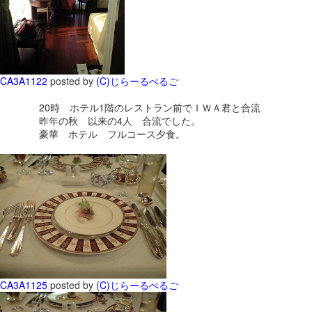
CA3A1122
posted by
(C)じらーるぺるご
20時 ホテル1階のレストラン前でＩＷＡ君と合流
昨年の秋 以来の4人 合流でした。
豪華 ホテル フルコース夕食。
CA3A1125
posted by
(C)じらーるぺるご