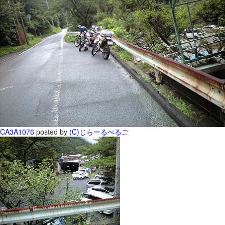
CA3A1076
posted by
(C)じらーるぺるご