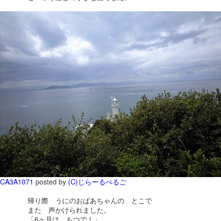
CA3A1071
posted by
(C)じらーるぺるご
帰り際 うにのおばあちゃんの とこで
また 声かけられました。
「6ヶ月は もつで！」