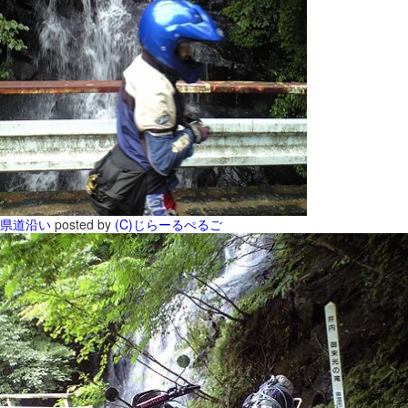
県道沿い
posted by
(C)じらーるぺるご