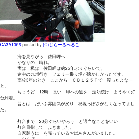
CA3A1056
posted by
(C)じらーるぺるご
海を見ながら 佐田岬へ
かなりの 晴れ。
実は 私は 佐田岬は約25年ぶりぐらいで、
途中の九州行き フェリー乗り場が懐かしかったです。
高校3年のとき ここから ＣＢ１２５Ｔで 渡ったよなー
と。
ちょうど 12時 長い 岬への道を 走り続け ようやく灯
台到着。
昔とは だいぶ雰囲気が変り 秘境っぽさがなくなってまし
た。
灯台まで 20分ぐらいやろう と適当なことをいい
灯台目指して 歩きました。
自家製うに を売っているおばあさんがいました。
「なんぼ」