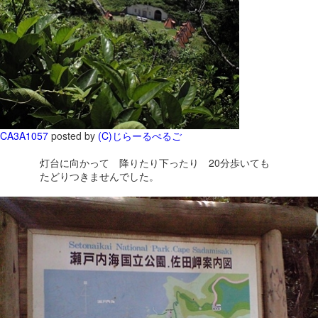
CA3A1057
posted by
(C)じらーるぺるご
灯台に向かって 降りたり下ったり 20分歩いても
たどりつきませんでした。