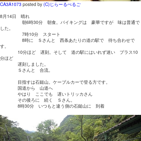
CA3A1073
posted by
(C)じらーるぺるご
8月14日 晴れ
朝6時30分 朝食。バイキングは 豪華ですが 味は普通で
した。
7時10分 スタート
8時に Ｓさんと 西条あたりの道の駅で 待ち合わせで
す。
10分ほど 遅刻。そして 道の駅にはいれず迷い プラス10
分ほど
遅刻しました。
Ｓさんと 合流。
目指すは石鎚山。ケーブルカーで登る方です。
国道から 山道へ
やはり ここでも 遅いトリッカさん
その後ろに 続く Ｓさん。
8時30分 いつもと違う側の石鎚山に 到着