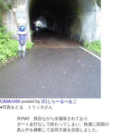
CA3A1050
posted by
(C)じらーるぺるご
●写真をとる トリッカさん
井内峠 残念ながら全舗装されており
ダート走行なしで終わってしまい、快適に四国の
真ん中を横断して佐田方面を目指しました。