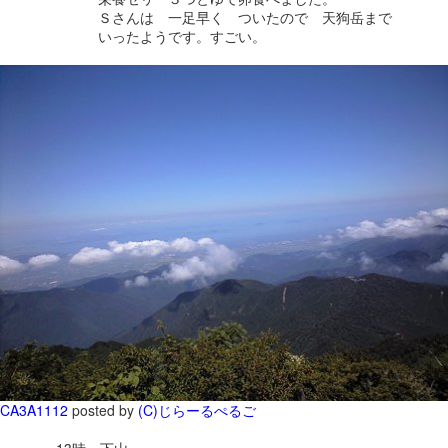
Ｓさんは 一足早く ついたので 天狗岳まで
いったようです。すごい。
CA3A1112
posted by
(C)じらーるぺるご
13時 下山