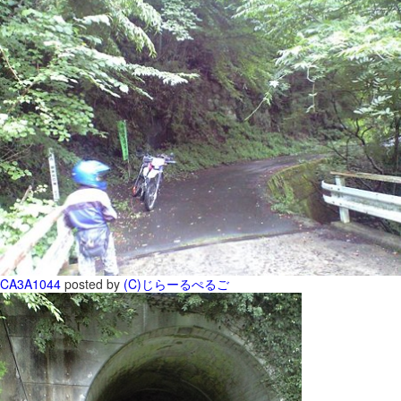
CA3A1044
posted by
(C)じらーるぺるご