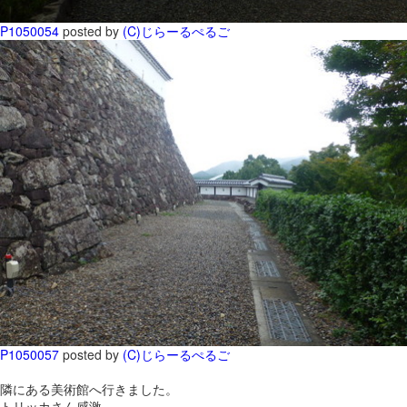
P1050054
posted by
(C)じらーるぺるご
P1050057
posted by
(C)じらーるぺるご
隣にある美術館へ行きました。
トリッカさん感激。