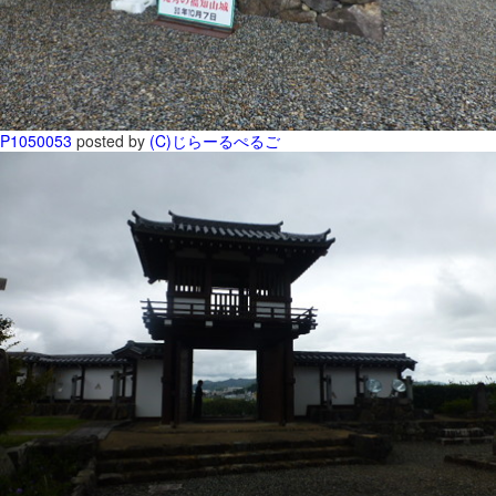
P1050053
posted by
(C)じらーるぺるご