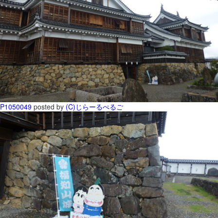
P1050049
posted by
(C)じらーるぺるご