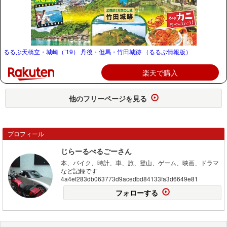
るるぶ天橋立・城崎（’19） 丹後・但馬・竹田城跡 （るるぶ情報版）
楽天で購入
他のフリーページを見る
プロフィール
じらーるぺるごーさん
本、バイク、時計、車、旅、登山、ゲーム、映画、ドラマ
など記録です
4a4ef283db063773d9acedbd84133fa3d6649e81
フォローする