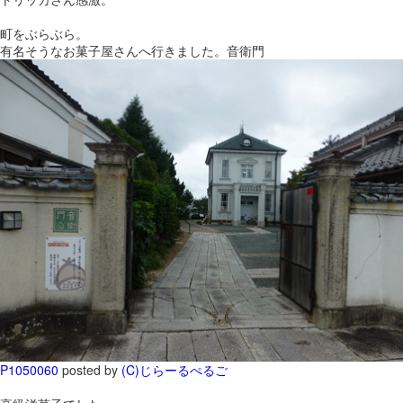
町をぶらぶら。
有名そうなお菓子屋さんへ行きました。音衛門
P1050060
posted by
(C)じらーるぺるご