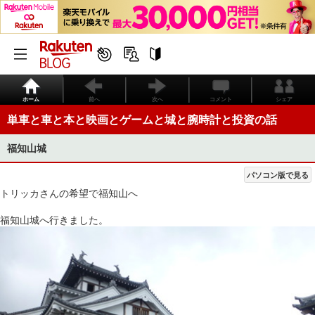
ホーム
前へ
次へ
コメント
シェア
単車と車と本と映画とゲームと城と腕時計と投資の話
福知山城
パソコン版で見る
トリッカさんの希望で福知山へ
福知山城へ行きました。