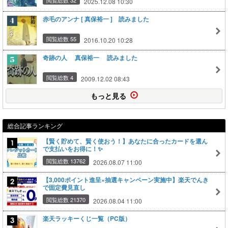
閲覧総数 32
2025.12.08 10:30
赤毛のアンナ [ 真保裕一 ] 読みました
閲覧総数 55
2016.10.20 10:28
奇跡の人 真保裕一 読みました
閲覧総数 4
2009.12.02 08:43
もっと見る
総合記事ランキング
【賢く貯めて、賢く使おう！】あなたに合ったカードを選ん
で支払いをお得に！✨
閲覧総数 13762
2026.08.07 11:00
【3,000ポイント進呈×抽選キャンペーン実施中】楽天でんき
で固定費見直し
閲覧総数 21370
2026.08.04 11:00
楽天ラッキーくじ一覧（PC版）