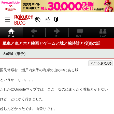
ホーム
前へ
次へ
コメント
シェア
単車と車と本と映画とゲームと城と腕時計と投資の話
大崎城（東予）
パソコン版で見る
国民休暇村 瀬戸内東予の海岸の山の中にある城
というか ない。。。
たしかにGoogleマップでは ここ なのにまったく看板とかもない
けど とにかく行きました
超しんどかったです。山登りです。