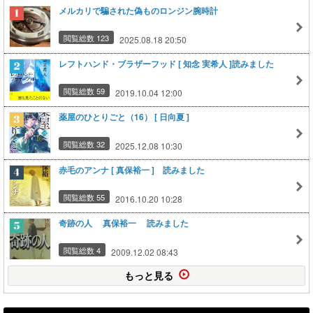
メルカリで騙された偽ものロンジン腕時計
閲覧総数 123
2025.08.18 20:50
レフトハンド・ブラザーフッド [ 知念 実希人 ]読みました
閲覧総数 59
2019.10.04 12:00
薬屋のひとりごと（16） [ 日向夏 ]
閲覧総数 32
2025.12.08 10:30
赤毛のアンナ [ 真保裕一 ] 読みました
閲覧総数 55
2016.10.20 10:28
奇跡の人 真保裕一 読みました
閲覧総数 4
2009.12.02 08:43
もっと見る