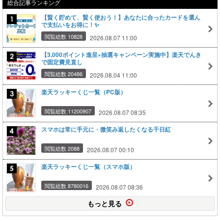
総合記事ランキング
【賢く貯めて、賢く使おう！】あなたに合ったカードを選ん
で支払いをお得に！✨
閲覧総数 10828
2026.08.07 11:00
【3,000ポイント進呈×抽選キャンペーン実施中】楽天でんき
で固定費見直し
閲覧総数 20486
2026.08.04 11:00
楽天ラッキーくじ一覧（PC版）
閲覧総数 11200907
2026.08.07 08:35
スマホは常に手元に・微笑み返したくなる千日紅
閲覧総数 2088
2026.08.07 00:10
楽天ラッキーくじ一覧（スマホ版）
閲覧総数 8780016
2026.08.07 08:36
もっと見る