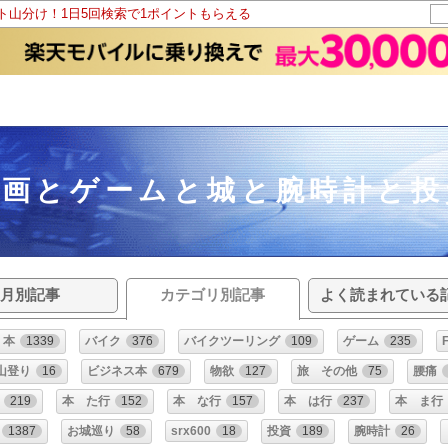
ント山分け！1日5回検索で1ポイントもらえる
映画とゲームと城と腕時計と投
月別記事
カテゴリ別記事
よく読まれている
本
1339
バイク
376
バイクツーリング
109
ゲーム
235
山登り
16
ビジネス本
679
物欲
127
旅 その他
75
腰痛
219
本 た行
152
本 な行
157
本 は行
237
本 ま行
1387
お城巡り
58
srx600
18
投資
189
腕時計
26