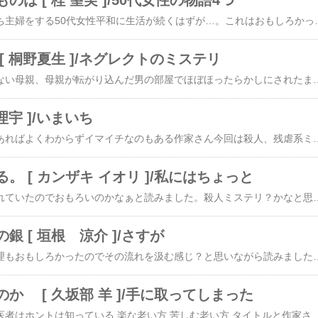
は [ 桂 望実 ]/50代女性の物語4つ
サラリーマンの夫を持ち主婦をする50代女性平和に生活が続くはずが…。これはおもしろかったです。男がなぁ情けないけど予想通り旅行代理店の部長としてバリバリ頑張る女性どうしようもない男の部長が取締役へ…これも面白く読めました。水泳のコーチとしてオリンピックを目指す男子を指導しているものの突然、コーチを変えると宣言されて。なるほ
[ 桐野夏生 ]/ネグレクトのミステリ
男と遊び歩くしかできない母親、母親が転がり込んだ男の部屋でほぼほったらかしにされたまま育つ父違いの兄弟その子どもに廃棄処分の弁当をあげたコンビニオーナー兄の方の小学生の視点、コンビニオーナーの視点、母親の視点で物語が進んいきました母親を嫌悪する心理、愛情を一切
理宇 ]/いまいち
私にとって面白いのもあればよくわからずイマイチなのもある作家さん今回は殺人、残虐系ミステリおもしろそうだったので楽しみに読みました刑事が主人公で猟奇殺人事件を追うのですが最初はワ
。 [ カンザキ イオリ ]/私にはちょっと
本屋さんでえらい積まれていたのでおもろいのかなぁと読みました。殺人ミステリ？かなと思っていたら違う。。ミステリではないなぁ登場人物たちがどうもわかりにくいひとばかりというか何？っ
銀 [ 垣根 涼介 ]/さすが
光秀の定理も信長の原理もおもしろかったのでその流れを汲む感じ？と思いながら読みました。信長が光秀に武田と毛利を調査する任務を与え光秀がその金と銀の発掘量の調査へ向かう話かと 思い読み進めていきました戦争には経済が非常に関係することがよくわかりそれを調査している
か [ 久坂部 羊 ]/手に取ってしまった
人はどう老いるのか 医者はホントは知っている 楽な老い方 苦しむ老い方 タイトルと作家さんに惹かれてついつい手に取り読んでしまいました。久坂部羊さんの小説はほぼ読んでいます安楽死系の小説は特に大好き。医者である立場からの老いについての考え方が非常に参考になりました老いるものである 老いとは…すべての人間の機能が損なわれていくそれを抗うのではなく受け入れるということで健康に力は注