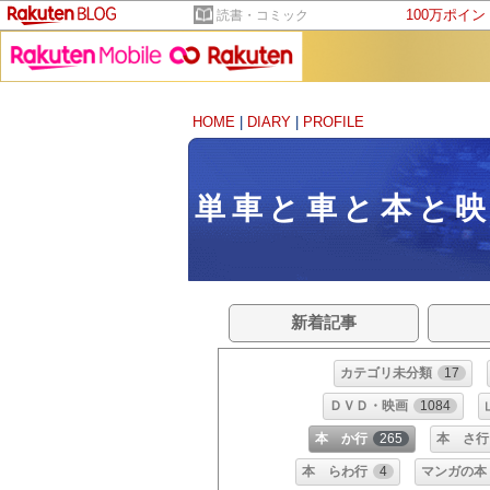
100万ポイ
読書・コミック
HOME
|
DIARY
|
PROFILE
単車と車と本と
新着記事
カテゴリ未分類
17
ＤＶＤ・映画
1084
本 か行
265
本 さ行
本 らわ行
4
マンガの本