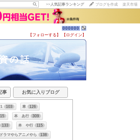
>>
人気記事ランキング
ブログを作成
楽天市場
000000
【フォローする】
【ログイン】
資の話
記事
お気に入りブログ
F1
103
車
126
15
本 あ行
309
133
本 や行
115
ドラマやらアニメやら
138