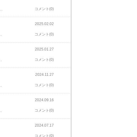
ど。これも面白かったと思いましたラジオのパーソナリティの女性がこれも突然降ろされることになり。これはいまいち、私にはあまりでした。地獄の底で見たものは [ 桂 望実 ]価格：1,760円（税込、送料無料) (2025/3/26時点) 楽天で購入 49%OFF！【24H限定】3,990円→1,999円 選べる2タイプ マキシワンピース レディース ロングワンピ 半袖 アメリカンスリーブ 体型カバー 高見え 低身長 高身長 春 夏 大人カジュアル シンプル 楽ちん 着回し おしゃれ 送料無料価格：1,999円（税込、送料無料) (2025/3/26時点) 楽天で購入
コメント(0)
2025.02.02
持てない母親の心理などなどリアルに救いなく成長していく小学生リアルで なぜか目の離せない一気読みさせる小説だったと思いました。さすが。砂に埋もれる犬 （朝日文庫） [ 桐野夏生 ]価格：1,210円（税込、送料無料) (2025/1/24時点) 楽天で購入
コメント(0)
2025.01.27
クワクさせますが…だんだんとわけがわからないというか集中力が持たないというか結局、読み終えましたが今回は私にはいまいちだったと思いました骨と肉 [ 櫛木 理宇 ] 楽天で購入
コメント(0)
2024.11.27
て感じで私にはよくわからない、おもろくないなぁと思っていたらやはりBL？ということで私にはおもしろくなかったと思いました自由に捕らわれる。 [ カンザキ イオリ ] 楽天で購入
コメント(0)
2024.09.16
信長の凄さ。石見銀山いったことありますが、そんなにすごいところだったのか！と驚きながら読みました。また行こうかな。そして、さすがの締めくくり！信長でも光秀もなくそういう話だったのか！面白かったと思いました武田の金、毛利の銀 [ 垣根 涼介 ] 楽天で購入
コメント(0)
2024.07.17
ぐし老いない努力は続けていきますがなにかの機能が損なわれていくことを恐れるのはやめようと思いました人はどう老いるのか 医者はホントは知っている 楽な老い方 苦しむ老い方 （講談社現代新書） [ 久坂部 羊 ]
コメント(0)