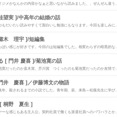
どうせ女子高生ものでイジメかなんかの内容かなぁと思いながら読みました、、ぜんぜん違う、、、、。父親が登山家でエレベストで遭難死そのショックで言葉が出なくなった美少女母親が再婚、、そして。。ツイッターでなりきり って何？ロール？ ロル って何？こんな世界があったのか
 桂望実 ]/中高年の結婚の話
桂望実さんの小説はいつもだいたい読みやすくて面白いし勉強にもなります。今回も楽しみに読みました。40代以上のための結婚紹介所のトップ相談員が主人公。独身だけど仕事柄既婚者ということで仕事に挑んでいるというところがその後を読む気にさせました。50代の男女のこれまでの人生とこれからの人生。様々描かれ
櫛木 理宇 ]/短編集
よく読む作家さん。毒っぽい感じが好きです。今回のは短編集でした。相変わらずの暗黒的なミステリが多かったと思いました。いじめの復讐で殺したのか？みたいなやつやらいろいろでしたが今回は
[ 門井 慶喜 ]/菊池寛の話
文藝春秋作ったのは菊池寛だったのか直木賞、芥川賞 つくったのも菊池寛だったのか友情で作った賞って感じですごいなぁと思いました。作家ってだけでない
 門井 慶喜 ]／伊藤博文の物語
伊藤博文の青年期から晩年、殺されるまでの小説でした。青年期、萩、来島～松蔭先生に学び江戸へ、そして欧州へ桂や高杉との交流やら で竜馬登場。坂
 桐野 夏生 ]
中途半端に駄目で、イヤーな感じもある主人公。契約社員で働くも派遣社員へのパワハラとかで訴えられるし、そんなときに自分の高校時代の輝かしい友人、その父が亡くなり葬式に行くことに…。そこから始まる、カンボジアへの友人探し犯罪の匂いもあり、混沌とし