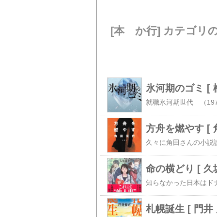
[本 か行] カテゴリ
氷河期のゴミ [ 
方舟を燃やす [
命の横どり [ 久
札幌誕生 [ 門井 