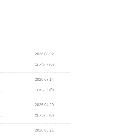
2026.08.02
就職氷河期世代 （1970年～1984年生まれらしい）の不運さを嘆いた感じの内容がベースだと思いました。まぁ確かに受験戦争が厳しくて、頑張って大学出たら就職難で 生きれば生きるほどなかなかいい目が来ない世代なのか。と思わせました。その人達が犯罪を犯す話でした。別にどの世代も苦しいししんどいし、いい目もみれるしではないかなと 冷静に思いました。こういうのを読むたびに知覧の特攻隊のとこを思い出します。氷河期のゴミ [ 櫛木 理宇 ] 楽天で購入
コメント(0)
2026.07.14
みたいな食事と子育て子供も変になっていくし同年代を生きてきてるけどなんだか この人たちとは違うなぁとか思いながら読みました。最後の方はよくわからんなぁ とちょっと退屈になりましたけど前半は楽しめたと思いました。方舟を燃やす [ 角田 光代 ] 楽天で購入
コメント(0)
2026.04.29
。コイツらなんなん息子はドナーを望んでなくなったのにこの母親は何？これもむかつく。中盤はむかついてばかり。こんなだから安楽死もできないのだこの国。ドナーになることで安楽死できたらいいのになぁ と思いました。命の横どり [ 久坂部 羊 ] 楽天で購入
コメント(0)
2026.03.21