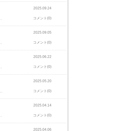
2025.09.24
課長、突然 妻に離婚を切り出され…。これも一人称で語られていきました。パワハラの話です。知らぬ間に加害者になっている、そして被害者はとてつもない傷を追っているという。自分も、もしかして…と身につまされるような物語でした。非常にリアルで読みやすく面白かったと思いましたブルーマリッジ [ カツセマサヒコ ] 楽天で購入
コメント(0)
2025.09.05
H限定！『真夏特典★5点入り夏福袋』 トレンドミックスパック 5点入り 福袋 2025 水着 レディース 服 自由に選べる M L FREE ワンピース UVカット 人気 特別ご奉仕 ワイドパンツ インナー ダークエンジェル 送料無料 【福袋チケット】＜クーポン適用不可＞価格：2,980円（税込、送料無料) (2025/8/28時点) 楽天で購入
コメント(0)
2025.06.22
したなので 我慢の一冊でした。調子が悪かったようです魔者 [ 小林 由香 ]価格：1,980円（税込、送料無料) (2025/6/8時点) 楽天で購入 【即納】 NTB スピードメーターケーブル スズキ アドレス125 DT11A SCS-016 JP店 楽天で購入
コメント(0)
2025.05.20
ぁ。その頃の大人たち…そういやそんな感じだったなぁと 読んでいけました昭和も令和もどっちにしても辛いもんだよね。あとは自分次第。面白かったと思いましたマンダラチャート （単行本） [ 垣谷美雨 ]価格：2,068円（税込、送料無料) (2025/5/14時点) 楽天で購入 仕事も人生もうまくいく！ 【図解】9マス思考マンダラチャート [ 松村剛志 ]価格：1,430円（税込、送料無料) (2025/5/14時点) 楽天で購入
コメント(0)
2025.04.14
料) (2025/4/2時点) 楽天で購入 【期間限定：1枚699円！3枚購入クーポンで】 ロンT レイヤード シアー トップス tシャツ 長袖 半袖 重ね着 シアートップス Uネック インナー 無地 クルーネック 体型カバー【 シアーロングスリーブTシャツ 】シースルー UV 紫外線 秋冬価格：1,190円（税込、送料無料) (2025/4/4時点) 楽天で購入
コメント(0)
2025.04.06