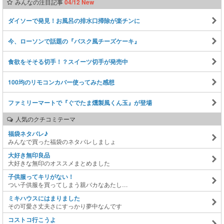
みんなの注目記事
04/12 New
ダイソーで発見！お風呂の排水口掃除が楽チンに
今、ローソンで話題の『バスク風チーズケーキ』
食欲をそそる切手！？スイーツ切手が発売中
100均のリモコンカバー使ってみた感想
ファミリーマートで『ぐでたま燻製風くん玉』が登場
人気のクチコミテーマ
福袋ネタバレ♪
みんなで買った福袋のネタバレしましょ
大好き無印良品
大好きな無印のオススメまとめました
子供服ってキリがない！
つい子供服を買ってしまう親バカなあたし…
ミキハウスにはまりました
その可愛さ丈夫さにすっかり夢中なんです
コストコ行こうよ