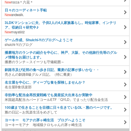
New
rocca＊六花＊
日々のコーディネート手帖
New
andwalk.
3LDKマンションに夫、子供2人の4人家族暮らし。時短家事、インテリ
ア、収納日々研究中♪
New
maya502
ゲーム作成、Shuichi-Yのブログへようこそ
shuichi-Yのブログ
播磨地方のランチの紹介を中心に、神戸、大阪、その他旅行先等のグル
メ情報をお届けします。
播磨のランチ～スイーツも守備範囲～
釧路市及び近郊の食べ歩き日記、蕎麦の記事が多いかな・・
亮さんの釧路B級グルメ日記。（特に蕎麦）
名古屋を中心に、ディープな食を探検しませんか？
名古屋B食倶楽部
非効率な配当金再投資戦略でも資産拡大出来るか実験中
米国超高配当カバードコールETF「QYLD」でまったり配当金生活
100歳まで生きることを目標に日々生きているOL・雅のページです。
雅の日記～お気楽生活をめざして
ヨーキー モアナの茅ヶ崎生活 ブログへようこそ
ヨーキーモアナ 地域猫クロちゃんの茅ヶ崎生活