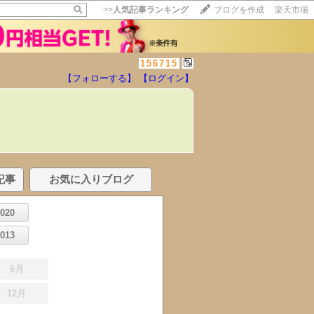
>>
人気記事ランキング
ブログを作成
楽天市場
156715
【フォローする】
【ログイン】
記事
お気に入りブログ
2020
2013
6月
12月