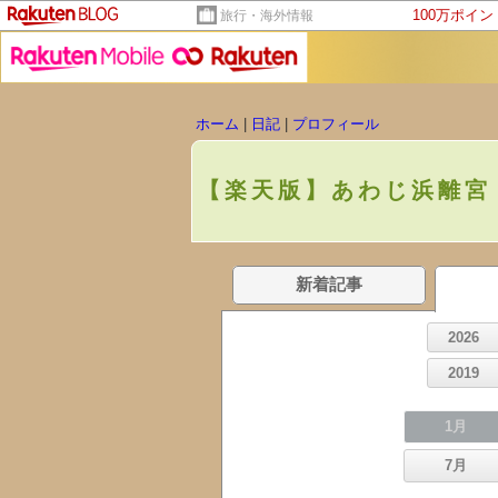
100万ポイ
旅行・海外情報
ホーム
|
日記
|
プロフィール
【楽天版】あわじ浜離宮
新着記事
2026
2019
1月
7月