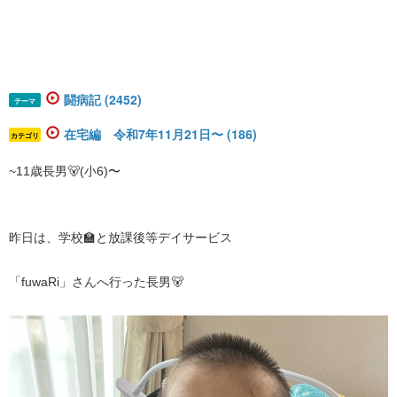
闘病記 (2452)
テーマ
在宅編 令和7年11月21日〜 (186)
カテゴリ
~11歳長男🐻(小6)〜
昨日は、学校🏫と放課後等デイサービス
「fuwaRi」さんへ行った長男🐻