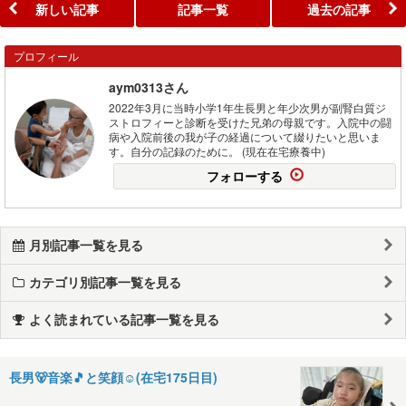
新しい記事
記事一覧
過去の記事
プロフィール
aym0313さん
2022年3月に当時小学1年生長男と年少次男が副腎白質ジ
ストロフィーと診断を受けた兄弟の母親です。入院中の闘
病や入院前後の我が子の経過について綴りたいと思いま
す。自分の記録のために。 (現在在宅療養中)
フォローする
月別記事一覧を見る
カテゴリ別記事一覧を見る
よく読まれている記事一覧を見る
長男🐻音楽🎵と笑顔☺️(在宅175日目)