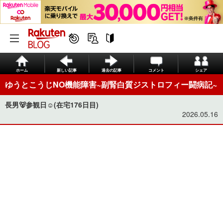
ホーム
新しい記事
過去の記事
コメント
シェア
ゆうとこうじNO機能障害~副腎白質ジストロフィー闘病記~
長男🐻参観日☺️(在宅176日目)
2026.05.16