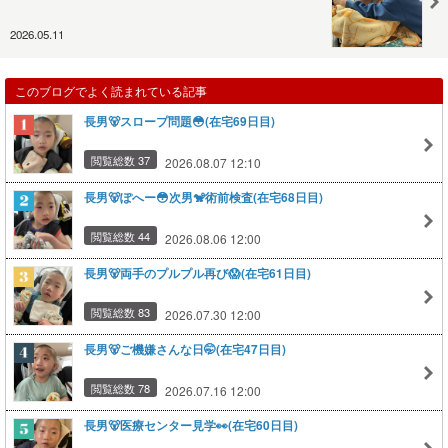
2026.05.11
このブログでよく読まれている記事
長男🐻スロープ問題😳(在宅69日目)
閲覧総数 37
2026.08.07 12:10
長男🐻ぽへー😳次男🐒術前検査(在宅68日目)
閲覧総数 44
2026.08.06 12:00
長男🐻両手のプルプル再び😱(在宅61日目)
閲覧総数 83
2026.07.30 12:00
長男🐻ご機嫌さんな日🤭(在宅47日目)
閲覧総数 78
2026.07.16 12:00
長男🐻医療センター見学👀(在宅60日目)