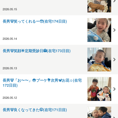
2026.05.15
長男🐻笑ってくれるー🥹(在宅174日目)
2026.05.14
長男🐻笑顔🌟定期受診日🏥(在宅173日目)
2026.05.13
長男🐻「お〜〜」😳ブーケ💐次男🐒お花☺️(在宅
172日目)
2026.05.12
長男🐻良くなってきた🤭(在宅171日目)